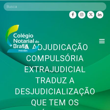
facebook
instagram
twitter
linke
O
“A ADJUDICAÇÃO
Mo
M
COMPULSÓRIA
EXTRAJUDICIAL
TRADUZ A
DESJUDICIALIZAÇÃO
QUE TEM OS