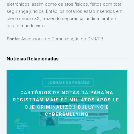
eletrônicos, assim como os atos físicos, feitos com total
segurança jurídica. Então, os notários estão inseridos em
pleno século XXI, trazendo segurança jurídica também
para o mundo virtual.
Fonte:
Assessoria de Comunicação do CNB/PB.
Notícias Relacionadas
CARTÓRIOS DE NOTAS DA PARAÍBA
REGISTRAM MAIS DE MIL ATOS APÓS LEI
QUE CRIMINALIZOU BULLYING E
CYBERBULLYING