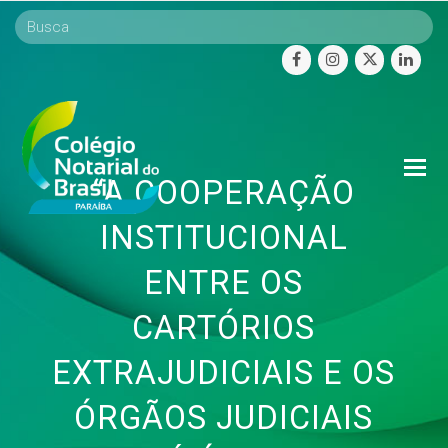
facebook
instagram
twitter
linke
O
“A COOPERAÇÃO
Mo
M
INSTITUCIONAL
ENTRE OS
CARTÓRIOS
EXTRAJUDICIAIS E OS
ÓRGÃOS JUDICIAIS