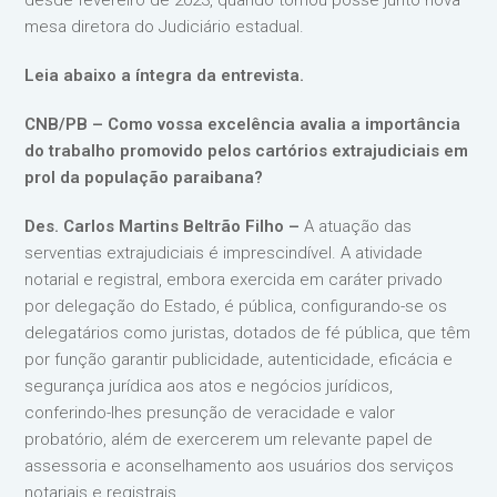
desde fevereiro de 2023, quando tomou posse junto nova
mesa diretora do Judiciário estadual.
Leia abaixo a íntegra da entrevista.
CNB/PB – Como vossa excelência avalia a importância
do trabalho promovido pelos cartórios extrajudiciais em
prol da população paraibana?
Des. Carlos Martins Beltrão Filho –
A atuação das
serventias extrajudiciais é imprescindível. A atividade
notarial e registral, embora exercida em caráter privado
por delegação do Estado, é pública, configurando-se os
delegatários como juristas, dotados de fé pública, que têm
por função garantir publicidade, autenticidade, eficácia e
segurança jurídica aos atos e negócios jurídicos,
conferindo-lhes presunção de veracidade e valor
probatório, além de exercerem um relevante papel de
assessoria e aconselhamento aos usuários dos serviços
notariais e registrais.