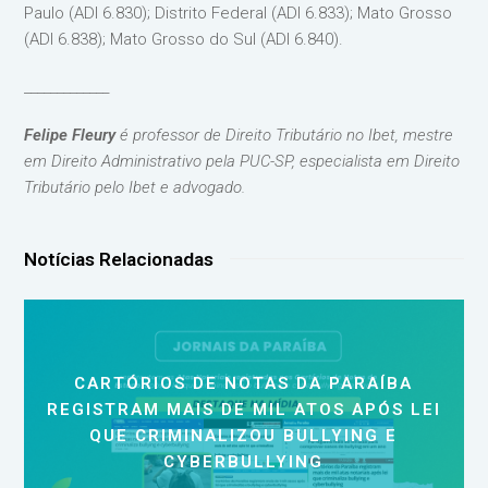
Paulo (ADI 6.830); Distrito Federal (ADI 6.833); Mato Grosso
(ADI 6.838); Mato Grosso do Sul (ADI 6.840).
_____________
Felipe Fleury
é professor de Direito Tributário no Ibet, mestre
em Direito Administrativo pela PUC-SP, especialista em Direito
Tributário pelo Ibet e advogado.
Notícias Relacionadas
CARTÓRIOS DE NOTAS DA PARAÍBA
REGISTRAM MAIS DE MIL ATOS APÓS LEI
QUE CRIMINALIZOU BULLYING E
CYBERBULLYING