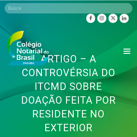
facebook
instagram
twitter
linke
O
ARTIGO – A
Mo
M
CONTROVÉRSIA DO
ITCMD SOBRE
DOAÇÃO FEITA POR
RESIDENTE NO
EXTERIOR