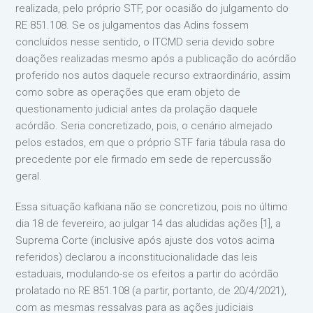
realizada, pelo próprio STF, por ocasião do julgamento do
RE 851.108. Se os julgamentos das Adins fossem
concluídos nesse sentido, o ITCMD seria devido sobre
doações realizadas mesmo após a publicação do acórdão
proferido nos autos daquele recurso extraordinário, assim
como sobre as operações que eram objeto de
questionamento judicial antes da prolação daquele
acórdão. Seria concretizado, pois, o cenário almejado
pelos estados, em que o próprio STF faria tábula rasa do
precedente por ele firmado em sede de repercussão
geral.
Essa situação kafkiana não se concretizou, pois no último
dia 18 de fevereiro, ao julgar 14 das aludidas ações [1], a
Suprema Corte (inclusive após ajuste dos votos acima
referidos) declarou a inconstitucionalidade das leis
estaduais, modulando-se os efeitos a partir do acórdão
prolatado no RE 851.108 (a partir, portanto, de 20/4/2021),
com as mesmas ressalvas para as ações judiciais