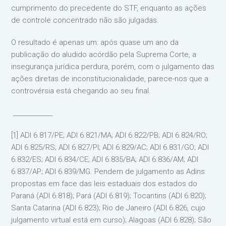
cumprimento do precedente do STF, enquanto as ações
de controle concentrado não são julgadas.
O resultado é apenas um: após quase um ano da
publicação do aludido acórdão pela Suprema Corte, a
insegurança jurídica perdura, porém, com o julgamento das
ações diretas de inconstitucionalidade, parece-nos que a
controvérsia está chegando ao seu final.
_____________
[1] ADI 6.817/PE; ADI 6.821/MA; ADI 6.822/PB; ADI 6.824/RO;
ADI 6.825/RS; ADI 6.827/PI; ADI 6.829/AC; ADI 6.831/GO; ADI
6.832/ES; ADI 6.834/CE; ADI 6.835/BA; ADI 6.836/AM; ADI
6.837/AP; ADI 6.839/MG. Pendem de julgamento as Adins
propostas em face das leis estaduais dos estados do
Paraná (ADI 6.818); Pará (ADI 6.819); Tocantins (ADI 6.820);
Santa Catarina (ADI 6.823); Rio de Janeiro (ADI 6.826, cujo
julgamento virtual está em curso); Alagoas (ADI 6.828); São