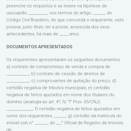
preenche os requisitos e se insere na hipótese de
usucapião ___________, nos termos do artigo _______, do
Código Civil Brasileiro, do que concorda o requerente, visto
possuir, justo título, ter a posse, acrescida dos seus
antecedentes, há mais de _____ anos.
DOCUMENTOS APRESENTADOS
Os requerentes apresentaram os seguintes documentos:
a) contrato de compromisso de venda e compra de
_____________; b) contrato de cessão de direitos de
_____________; c) comprovantes de quitação do preço; d)
certidão negativa de tributos municipais; e) certidão
negativa de feitos ajuizados em nome dos titulares do
domínio (analogia ao art. 4º, IV, “f” Prov. 65/CNJ)
_______________; f) certidão negativa de feitos ajuizados em
nome dos requerentes _______; g) certidão da matrícula do
imóvel sob n° ________ do ___° Oficial de Registro de Imóveis
de ______.