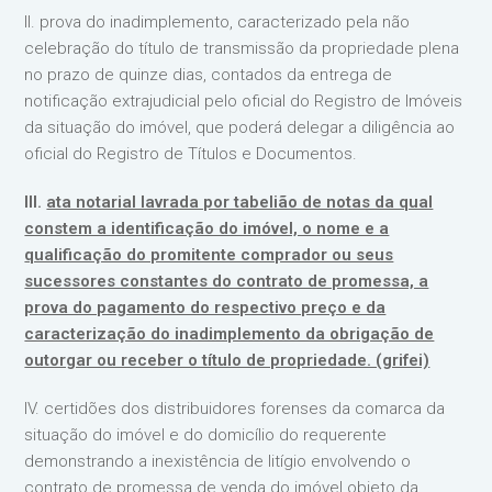
II. prova do inadimplemento, caracterizado pela não
celebração do título de transmissão da propriedade plena
no prazo de quinze dias, contados da entrega de
notificação extrajudicial pelo oficial do Registro de Imóveis
da situação do imóvel, que poderá delegar a diligência ao
oficial do Registro de Títulos e Documentos.
III.
ata notarial lavrada por tabelião de notas da qual
constem a identificação do imóvel, o nome e a
qualificação do promitente comprador ou seus
sucessores constantes do contrato de promessa, a
prova do pagamento do respectivo preço e da
caracterização do inadimplemento da obrigação de
outorgar ou receber o título de propriedade. (grifei)
IV. certidões dos distribuidores forenses da comarca da
situação do imóvel e do domicílio do requerente
demonstrando a inexistência de litígio envolvendo o
contrato de promessa de venda do imóvel objeto da