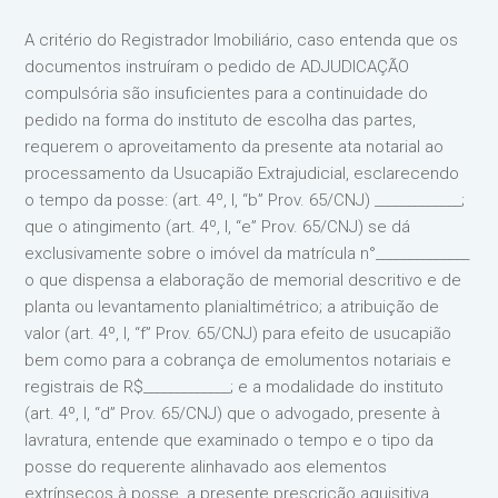
A critério do Registrador Imobiliário, caso entenda que os
documentos instruíram o pedido de ADJUDICAÇÃO
compulsória são insuficientes para a continuidade do
pedido na forma do instituto de escolha das partes,
requerem o aproveitamento da presente ata notarial ao
processamento da Usucapião Extrajudicial, esclarecendo
o tempo da posse: (art. 4º, I, “b” Prov. 65/CNJ) _____________;
que o atingimento (art. 4º, I, “e” Prov. 65/CNJ) se dá
exclusivamente sobre o imóvel da matrícula n°______________
o que dispensa a elaboração de memorial descritivo e de
planta ou levantamento planialtimétrico; a atribuição de
valor (art. 4º, I, “f” Prov. 65/CNJ) para efeito de usucapião
bem como para a cobrança de emolumentos notariais e
registrais de R$_____________; e a modalidade do instituto
(art. 4º, I, “d” Prov. 65/CNJ) que o advogado, presente à
lavratura, entende que examinado o tempo e o tipo da
posse do requerente alinhavado aos elementos
extrínsecos à posse, a presente prescrição aquisitiva