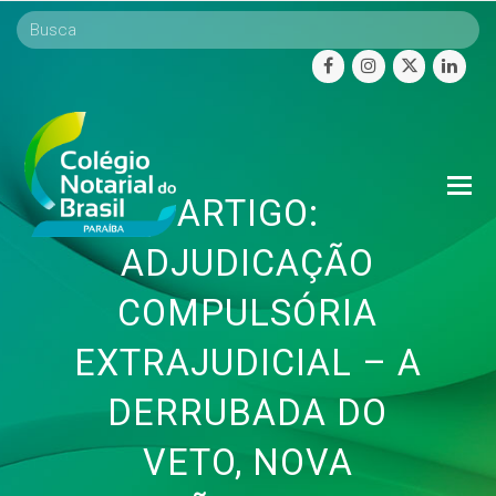
facebook
instagram
twitter
linke
O
ARTIGO:
Mo
M
ADJUDICAÇÃO
COMPULSÓRIA
EXTRAJUDICIAL – A
DERRUBADA DO
VETO, NOVA