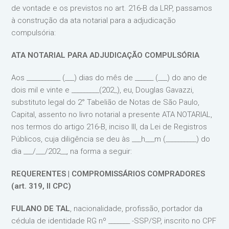
de vontade e os previstos no art. 216-B da LRP, passamos
à construção da ata notarial para a adjudicação
compulsória:
ATA NOTARIAL PARA ADJUDICAÇÃO COMPULSÓRIA
Aos ___________ (___) dias do mês de ______ (___) do ano de
dois mil e vinte e _________(202_), eu, Douglas Gavazzi,
substituto legal do 2° Tabelião de Notas de São Paulo,
Capital, assento no livro notarial a presente ATA NOTARIAL,
nos termos do artigo 216-B, inciso III, da Lei de Registros
Públicos, cuja diligência se deu às ___h___m (__________) do
dia ___/___/202__, na forma a seguir:
REQUERENTES | COMPROMISSÁRIOS COMPRADORES
(art. 319, II CPC)
FULANO DE TAL
, nacionalidade, profissão, portador da
cédula de identidade RG nº _______ -SSP/SP, inscrito no CPF