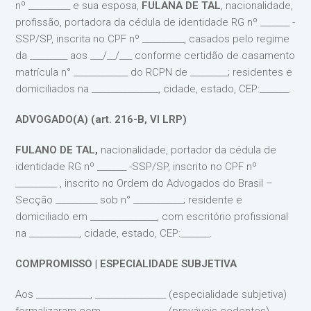
nº __________ e sua esposa,
FULANA DE TAL
, nacionalidade,
profissão, portadora da cédula de identidade RG nº _______ -
SSP/SP, inscrita no CPF nº __________, casados pelo regime
da _________ aos ___/__/___ conforme certidão de casamento
matrícula n° _____________ do RCPN de _________; residentes e
domiciliados na ________________, cidade, estado, CEP:_______.
ADVOGADO(A) (art. 216-B, VI LRP)
FULANO DE TAL,
nacionalidade, portador da cédula de
identidade RG nº _______ -SSP/SP, inscrito no CPF nº
__________ , inscrito no Ordem do Advogados do Brasil –
Secção __________ sob n° ____________; residente e
domiciliado em ________________, com escritório profissional
na ____________, cidade, estado, CEP:_______.
COMPROMISSO | ESPECIALIDADE SUBJETIVA
Aos _____________, _________________ (especialidade subjetiva)