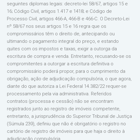
seguintes diplomas legais: decreto-lei 58/67, artigos 15 e
16; Código Civil, artigos 1.417 e 1418; e Código de
Processo Civil, artigos 466-A, 466-B e 466-C. O Decreto-Lei
nº 58/67 nos seus artigos 15 e 16 regra que os
compromissários têm o direito de, antecipando ou
ultimando o pagamento integral do preço, e estando
quites com os impostos e taxas, exigir a outorga da
escritura de compra e venda. Entretanto, recusando-se os
compromitentes a outorgar a escritura definitiva o
compromissário poderá propor, para o cumprimento da
obrigação, ação de adjudicação compulsória, o que agora,
diante do que autoriza a Lei Federal 14.382/22 requer-se
processamento pela via administrativa. Referidos
contratos (processa e cessão) não se encontram
registrados junto ao registro de imóveis competente,
entretanto, a jurisprudência do Superior Tribunal de Justiça
(Súmula 239), definiu que não é obrigatório o registro no
cartório de registro de imóveis para que haja o direito à
adjudicação compulsória.