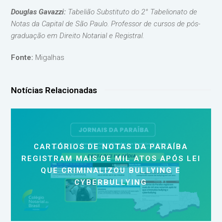
Douglas Gavazzi:
Tabelião Substituto do 2° Tabelionato de
Notas da Capital de São Paulo. Professor de cursos de pós-
graduação em Direito Notarial e Registral.
Fonte:
Migalhas
Notícias Relacionadas
CARTÓRIOS DE NOTAS DA PARAÍBA
REGISTRAM MAIS DE MIL ATOS APÓS LEI
QUE CRIMINALIZOU BULLYING E
CYBERBULLYING