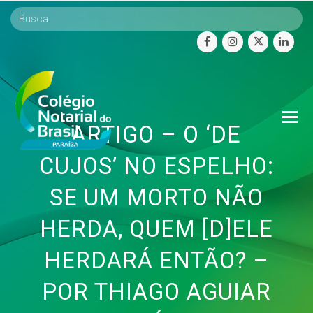
facebook
instagram
twitter
linke
O
ARTIGO – O ‘DE
Mo
M
CUJOS’ NO ESPELHO:
SE UM MORTO NÃO
HERDA, QUEM [D]ELE
HERDARÁ ENTÃO? –
POR THIAGO AGUIAR