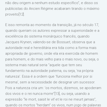
não deu origem a nenhum estudo específico”, e disso os
publicistas do Ancien Régime acabaram tirando o máximo
proveito[12].
E isso remonta ao momento da transição, já no século 17,
quando queriam os autores expressar a superioridade e a
excelência do sistema monárquico francês, quando
Jacques Krynen, valendo-se de Bossuet, observa que a
autoridade real e hereditária era tida como a forma mais
apropriada de governo, onde ela era exercida de homem
para homem, e do mais velho para o mais novo, ou seja, o
sistema mais natural seria “aquele que tem seu
fundamento na autoridade paterna, ou seja, ‘na própria
natureza’. Essa é a ordem que ‘funciona melhor por si
mesma’, sem a necessidade de designar um sucessor.
Pois a natureza cria um: ‘os mortos, dizemos, se apoderam
dos vivos e o rei nunca morre”[13], ou seja, usando a
expressão “le mort, saisit le vif et le roi ne meurt jamais”,
quando os mortos “herdam” os vivos, num jogo de palavras