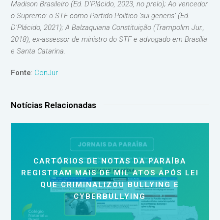
Madison Brasileiro (Ed. D’Plácido, 2023, no prelo); Ao vencedor
o Supremo: o STF como Partido Político ‘sui generis’ (Ed.
D’Plácido, 2021); A Balzaquiana Constituição (Trampolim Jur.,
2018), ex-assessor de ministro do STF e advogado em Brasília
e Santa Catarina.
Fonte
:
ConJur
Notícias Relacionadas
CARTÓRIOS DE NOTAS DA PARAÍBA
REGISTRAM MAIS DE MIL ATOS APÓS LEI
QUE CRIMINALIZOU BULLYING E
CYBERBULLYING