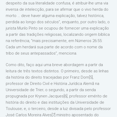
despeito da sua literalidade confusa, é atribuir-lhe uma via
inversa de intelecção, para se afirmar que o vivo herda do
morto … deve haver alguma explicação, talvez histórica,
perdida ao longo dos séculos”, enquanto, por outro lado, o
jurista Murilo Pinto se ocupou de fornecer uma explicação
a partir das tradições religiosas, localizando origem bíblica
na referência, “mais precisamente, em Números 26:55:
Cada um herdará sua parte de acordo com o nome da
tribo de seus antepassados”, menciona.
Como dito, faço aqui uma breve abordagem a partir da
leitura de três textos distintos. O primeiro, desde as linhas
da história do direito tracejadas por Franz Dorn[5],
professor de Direito Civil e História Jurídica Alemã na
Universidade de Trier; o segundo, a partir da senda
propugnada por Krynen Jacques[6], professor emérito de
história do direito e das instituições da Universidade de
Toulouse; e, o terceiro, desde a luz divisada pelo professor
José Carlos Moreira Alves[7] ministro aposentado do