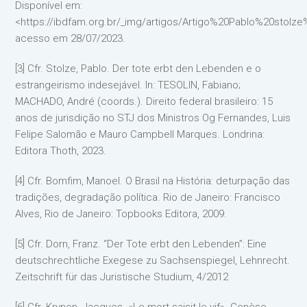
Disponível em:
<https://ibdfam.org.br/_img/artigos/Artigo%20Pablo%20stolze
acesso em 28/07/2023.
[3] Cfr. Stolze, Pablo. Der tote erbt den Lebenden e o
estrangeirismo indesejável. In: TESOLIN, Fabiano;
MACHADO, André (coords.). Direito federal brasileiro: 15
anos de jurisdição no STJ dos Ministros Og Fernandes, Luis
Felipe Salomão e Mauro Campbell Marques. Londrina:
Editora Thoth, 2023.
[4] Cfr. Bomfim, Manoel. O Brasil na História: deturpação das
tradições, degradação política. Rio de Janeiro: Francisco
Alves, Rio de Janeiro: Topbooks Editora, 2009.
[5] Cfr. Dorn, Franz. “Der Tote erbt den Lebenden”: Eine
deutschrechtliche Exegese zu Sachsenspiegel, Lehnrecht.
Zeitschrift für das Juristische Studium, 4/2012
[6] Cfr. Krynen, Jacques. «Le mort saisit le vif». Genèse