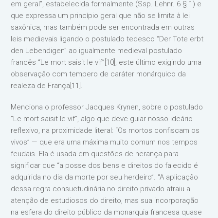
em geral”, estabelecida formalmente (Ssp. Lehnr. 6 § 1) e
que expressa um princípio geral que não se limita à lei
saxônica, mas também pode ser encontrada em outras
leis medievais ligando o postulado tedesco “Der Tote erbt
den Lebendigen” ao igualmente medieval postulado
francês “Le mort saisit le vif”[10], este último exigindo uma
observação com tempero de caráter monárquico da
realeza de França[11].
Menciona o professor Jacques Krynen, sobre o postulado
“Le mort saisit le vif”, algo que deve guiar nosso ideário
reflexivo, na proximidade literal: “Os mortos confiscam os
vivos” — que era uma máxima muito comum nos tempos
feudais. Ela é usada em questões de herança para
significar que “a posse dos bens e direitos do falecido é
adquirida no dia da morte por seu herdeiro”. “A aplicação
dessa regra consuetudinária no direito privado atraiu a
atenção de estudiosos do direito, mas sua incorporação
na esfera do direito público da monarquia francesa quase