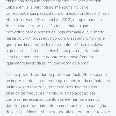
enunciada com a mesma finalidade: Der Tote erbt den
Lebenden”, e, a partir disso, menciona inclusive
correspondência pessoal com o falecido professor Arruda
Alvim (missiva de 24 de abril de 2012), completando: “a
frase, citada e repetida, não faria sentido algum se
convertida para o português, pois afirmaria que o ‘morto
herda do vivo'”, prosseguindo com o assombro: “o vivo é
quem herda do morto! E não o contrário!”, mas bastava
algo a mais, além da simples busca por uma tradução
literal que nem sequer acontece no caso francês,
igualmente invertida (e influenciadora da alemã).
Não se pode discordar do professor Pablo Stolze quanto
ao impertinente uso de estrangeirismos, moda nefasta que
muitas vezes traz consigo também os inadequados
ensejos de traduções literais, ou a não adoção das
cautelas necessárias quanto aos elementos mínimos
daquilo que modernamente chamamos de “transposição
de ideias jurídicas”. Minha perspectiva, neste breve texto, é