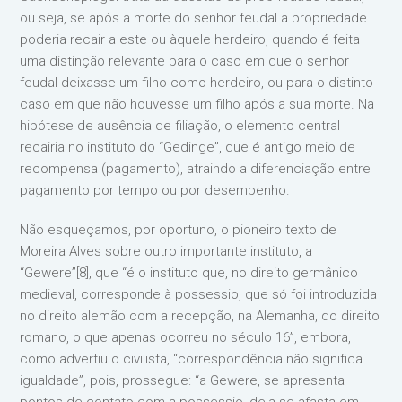
ou seja, se após a morte do senhor feudal a propriedade
poderia recair a este ou àquele herdeiro, quando é feita
uma distinção relevante para o caso em que o senhor
feudal deixasse um filho como herdeiro, ou para o distinto
caso em que não houvesse um filho após a sua morte. Na
hipótese de ausência de filiação, o elemento central
recairia no instituto do “Gedinge”, que é antigo meio de
recompensa (pagamento), atraindo a diferenciação entre
pagamento por tempo ou por desempenho.
Não esqueçamos, por oportuno, o pioneiro texto de
Moreira Alves sobre outro importante instituto, a
“Gewere”[8], que “é o instituto que, no direito germânico
medieval, corresponde à possessio, que só foi introduzida
no direito alemão com a recepção, na Alemanha, do direito
romano, o que apenas ocorreu no século 16”, embora,
como advertiu o civilista, “correspondência não significa
igualdade”, pois, prossegue: “a Gewere, se apresenta
pontos de contato com a possessio, dela se afasta em