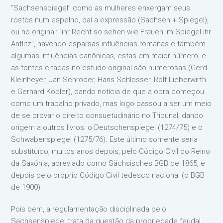
“Sachsenspiegel” como as mulheres enxergam seus
rostos num espelho, daí a expressão (Sachsen + Spiegel),
ou no original: “ihr Recht so sehen wie Frauen im Spiegel ihr
Antlitz”, havendo esparsas influências romanas e também
algumas influências canônicas, estas em maior número, e
as fontes citadas no estudo original são numerosas (Gerd
Kleinheyer, Jan Schröder, Hans Schlosser, Rolf Lieberwirth
e Gerhard Köbler), dando notícia de que a obra começou
como um trabalho privado, mas logo passou a ser um meio
de se provar o direito consuetudinário no Tribunal, dando
origem a outros livros: o Deutschenspiegel (1274/75) e o
Schwabenspiegel (1275/76). Este último somente seria
substituído, muitos anos depois, pelo Código Civil do Reino
da Saxônia, abreviado como Sächsisches BGB de 1865, e
depois pelo próprio Código Civil tedesco nacional (o BGB
de 1900).
Pois bem, a regulamentação disciplinada pelo
Sachsenspiegel trata da questão da propriedade feudal,