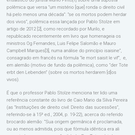
polêmica que versa “um mistério [que] ronda o direito civil
há pelo menos uma década”: “se os mortos podem herdar
dos vivos”, polêmica essa lançada por Pablo Stolze em
artigo de 2012 [2], como recordado por Murilo, e
republicado recentemente em livro que homenageia os
ministros Og Fernandes, Luis Felipe Salomão e Mauro
Campbell Marques[3], numa análise do princípio isaisine”,
consagrado em francês na fórmula “le mort saisit le vif”, e,
em alemão (motivo de fundo da polêmica), como “der Tote
erbt den Lebenden” (sobre os mortos herdarem [d]os
vivos).
É que o professor Pablo Stolze menciona ter lido uma
referência constante do livro de Caio Mario da Silva Pereira
(as “Instituições de direito civil: Direito das sucessões”,
referindo-se à 15ª ed., 2004, p. 19-22), acerca do referido
brocardo alemão: “Sua origem germânica é proclamada,
ou ao menos admitida, pois que fórmula idêntica era ali