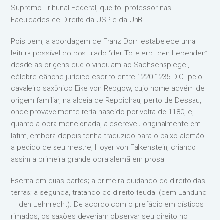
Supremo Tribunal Federal, que foi professor nas
Faculdades de Direito da USP e da UnB.
Pois bem, a abordagem de Franz Dorn estabelece uma
leitura possível do postulado “der Tote erbt den Lebenden”
desde as origens que o vinculam ao Sachsenspiegel,
célebre cânone jurídico escrito entre 1220-1235 D.C. pelo
cavaleiro saxônico Eike von Repgow, cujo nome advém de
origem familiar, na aldeia de Reppichau, perto de Dessau,
onde provavelmente teria nascido por volta de 1180, e,
quanto a obra mencionada, a escreveu originalmente em
latim, embora depois tenha traduzido para o baixo-alemão
a pedido de seu mestre, Hoyer von Falkenstein, criando
assim a primeira grande obra alemã em prosa.
Escrita em duas partes; a primeira cuidando do direito das
terras; a segunda, tratando do direito feudal (dem Landund
— den Lehnrecht). De acordo com o prefácio em dísticos
rimados, os saxões deveriam observar seu direito no