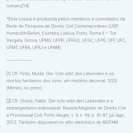
romano[14].
*Esta coluna é produzida pelos membros e convidados da
Rede de Pesquisa de Direito Civil Contemporâneo (USP,
Humboldt-Berlim, Coimbra, Lisboa, Porto, Roma II — Tor
Vergata, Girona, UFMG, UFPR, UFRGS, UFSC, UFPE, UFF, UFC,
UFMT, UFBA, UFRJ e UFAM).
———————-
[1] Cfr. Pinto, Murilo. Der Tote erbt den Lebenden e os
mortos herdeiros dos vivos: um mistério decenal. 2023
(Mimeo, no prelo).
[2] Cfr. Stolze, Pablo. Der tote erbt den Lebenden e o
estrangeirismo indesejável. Revista Magister de Direito Civil
e Processual Civil, Porto Alegre, v. 9, n. 49, p. 91-97, jul./ago.
2012. Também disponível no sítio eletrônico do IBDFAM.