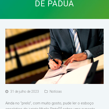
DE PÁDUA
31 de julho de 2023
Notícias
Ainda no “prelo”, com muito gosto, pude ler o esboço
ensaístico do jurista Murilo Pinto[1] sobre uma suposta