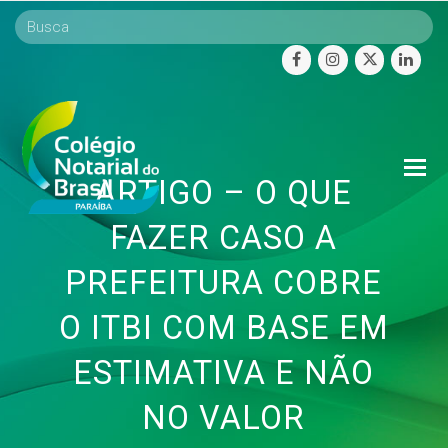
facebook
instagram
twitter
linke
O
ARTIGO – O QUE
Mo
M
FAZER CASO A
PREFEITURA COBRE
O ITBI COM BASE EM
ESTIMATIVA E NÃO
NO VALOR