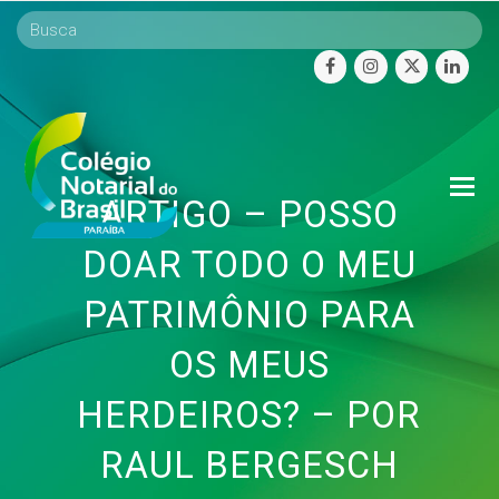
facebook
instagram
twitter
linke
O
ARTIGO – POSSO
Mo
M
DOAR TODO O MEU
PATRIMÔNIO PARA
OS MEUS
HERDEIROS? – POR
RAUL BERGESCH