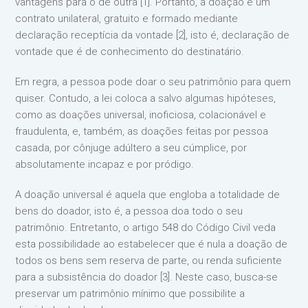
vantagens para o de outra [1]. Portanto, a doação é um
contrato unilateral, gratuito e formado mediante
declaração receptícia da vontade [2], isto é, declaração de
vontade que é de conhecimento do destinatário.
Em regra, a pessoa pode doar o seu patrimônio para quem
quiser. Contudo, a lei coloca a salvo algumas hipóteses,
como as doações universal, inoficiosa, colacionável e
fraudulenta, e, também, as doações feitas por pessoa
casada, por cônjuge adúltero a seu cúmplice, por
absolutamente incapaz e por pródigo.
A doação universal é aquela que engloba a totalidade de
bens do doador, isto é, a pessoa doa todo o seu
patrimônio. Entretanto, o artigo 548 do Código Civil veda
esta possibilidade ao estabelecer que é nula a doação de
todos os bens sem reserva de parte, ou renda suficiente
para a subsistência do doador [3]. Neste caso, busca-se
preservar um patrimônio mínimo que possibilite a