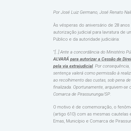
Por José Luiz Germano, José Renato Na
Às vésperas do aniversário de 28 anos 
autorização judicial para lavratura de 
Público e da autoridade judiciária:
“
[…] Ante a concordância do Ministério Pú
ALVARÁ
para autorizar a Cessão de Dire
pela via extrajudicial
. Por consequência,
sentença valerá como permissão à realiza
ao recolhimento das custas, sob pena de i
finalizada. Oportunamente, arquivem-se o
Comarca de Pirassununga/SP
.
O motivo é de comemoração, o fenômeno
(artigo 610) com as mesmas cautelas e 
Emas, Município e Comarca de Pirassu