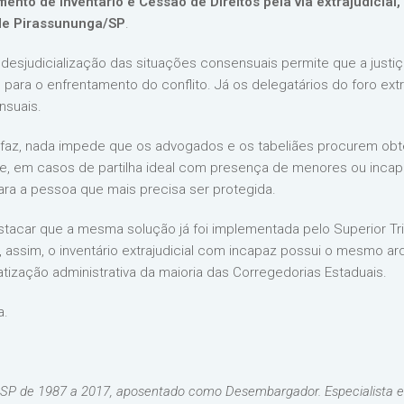
ento de Inventário e Cessão de Direitos pela via extrajudicial
de Pirassununga/SP
.
esjudicialização das situações consensuais permite que a justi
ado para o enfrentamento do conflito. Já os delegatários do foro ext
nsuais.
 faz, nada impede que os advogados e os tabeliães procurem obte
, em casos de partilha ideal com presença de menores ou incapaz
ara a pessoa que mais precisa ser protegida.
acar que a mesma solução já foi implementada pelo Superior Tri
, assim, o inventário extrajudicial com incapaz possui o mesmo arq
tização administrativa da maioria das Corregedorias Estaduais.
a.
m SP de 1987 a 2017, aposentado como Desembargador. Especialista em