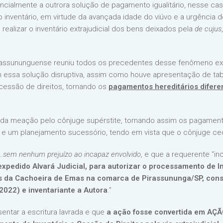
ncialmente a outrora solução de pagamento igualitário, nesse ca
inventário, em virtude da avançada idade do viúvo e a urgência d
alizar o inventário extrajudicial dos bens deixados pela
de cujus
irassununguense reuniu todos os precedentes desse fenômeno extr
 essa solução disruptiva, assim como houve apresentação de tab
cessão de direitos, tornando os
pagamentos hereditários difere
 da meação pelo cônjuge supérstite, tornando assim os pagament
 um planejamento sucessório, tendo em vista que o cônjuge ced
…
sem nenhum prejuízo ao incapaz envolvido
, e que a requerente “i
xpedido Alvará Judicial, para autorizar o processamento de Inv
s da Cachoeira de Emas na comarca de Pirassununga/SP, consi
/2022) e inventariante a Autora
.”
ntar a escritura lavrada e que
a ação fosse convertida em A