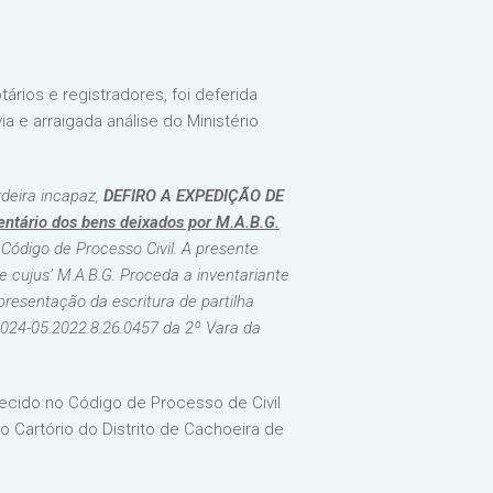
rios e registradores, foi deferida
ia e arraigada análise do Ministério
rdeira incapaz,
DEFIRO A EXPEDIÇÃO DE
ventário dos bens deixados por M.A.B.G.
Código de Processo Civil. A presente
e cujus’ M.A.B.G. Proceda a inventariante
apresentação da escritura de partilha
2024-05.2022.8.26.0457 da 2º Vara da
lecido no Código de Processo de Civil
 Cartório do Distrito de Cachoeira de