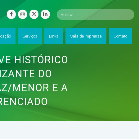
facebook
instagram
twitter
linkedin
cação
Serviços
Links
Sala de Imprensa
Contato
VE HISTÓRICO
IZANTE DO
AZ/MENOR E A
RENCIADO