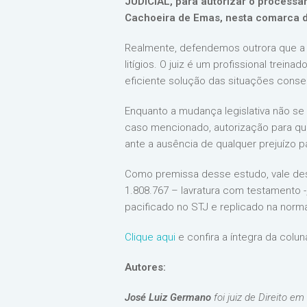
JUDICIAL, para autorizar o processam
Cachoeira de Emas, nesta comarca 
Realmente, defendemos outrora que a d
litígios. O juiz é um profissional trein
eficiente solução das situações conse
Enquanto a mudança legislativa não se
caso mencionado, autorização para que
ante a ausência de qualquer prejuízo p
Como premissa desse estudo, vale dest
1.808.767 – lavratura com testamento -
pacificado no STJ e replicado na norma
Clique aqui
e confira a íntegra da colun
Autores:
José Luiz Germano
foi juiz de Direito e