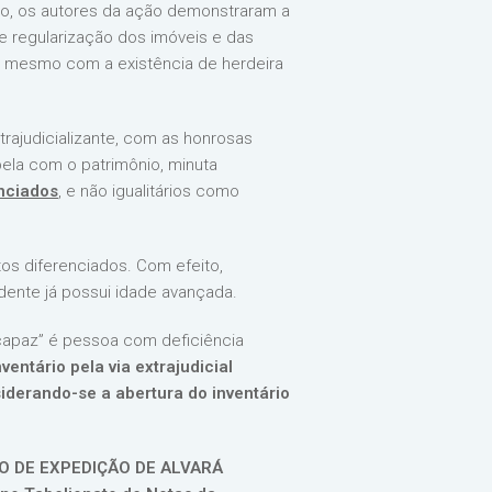
so, os autores da ação demonstraram a
e regularização dos imóveis e das
, mesmo com a existência de herdeira
ajudicializante, com as honrosas
ela com o patrimônio, minuta
nciados
, e não igualitários como
os diferenciados. Com efeito,
ente já possui idade avançada.
ncapaz” é pessoa com deficiência
entário pela via extrajudicial
derando-se a abertura do inventário
ÇÃO DE EXPEDIÇÃO DE ALVARÁ