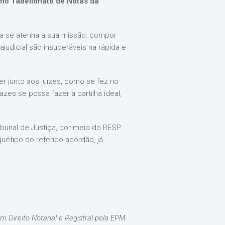
, no Tabelionato de Notas da
ça se atenha à sua missão: compor
rajudicial são insuperáveis na rápida e
r junto aos juízes, como se fez no
es se possa fazer a partilha ideal,
bunal de Justiça, por meio do RESP
uétipo do referido acórdão, já
 Direito Notarial e Registral pela EPM.