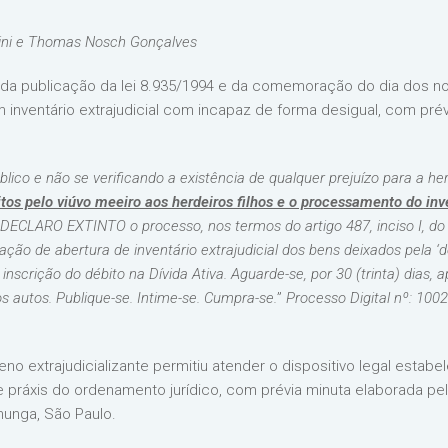
lini e Thomas Nosch Gonçalves
da publicação da lei 8.935/1994 e da comemoração do dia dos notá
um inventário extrajudicial com incapaz de forma desigual, com prév
blico e não se verificando a existência de qualquer prejuízo para a he
itos pelo viúvo meeiro aos herdeiros filhos e o processamento do in
 DECLARO EXTINTO o processo, nos termos do artigo 487, inciso I, do 
ção de abertura de inventário extrajudicial dos bens deixados pela ‘d
nscrição do débito na Dívida Ativa. Aguarde-se, por 30 (trinta) dias, 
s autos. Publique-se. Intime-se. Cumpra-se.
”
Processo Digital nº: 100
 extrajudicializante permitiu atender o dispositivo legal estabe
práxis do ordenamento jurídico, com prévia minuta elaborada pelo
nunga, São Paulo.