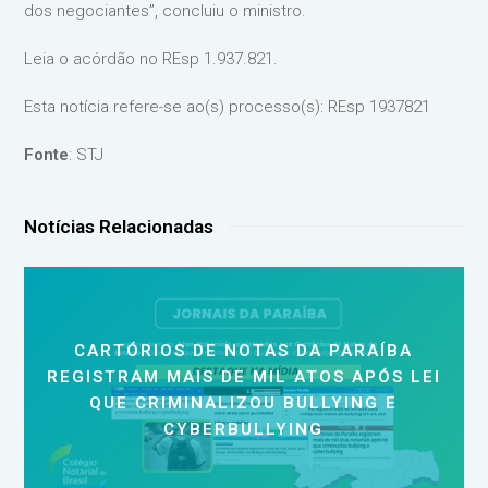
dos negociantes”, concluiu o ministro.
Leia o acórdão no REsp 1.937.821.
Esta notícia refere-se ao(s) processo(s): REsp 1937821
Fonte
: STJ
Notícias Relacionadas
CARTÓRIOS DE NOTAS DA PARAÍBA
REGISTRAM MAIS DE MIL ATOS APÓS LEI
QUE CRIMINALIZOU BULLYING E
CYBERBULLYING