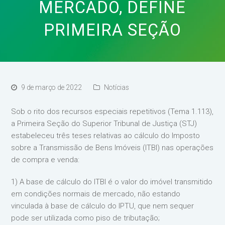
MERCADO, DEFINE
PRIMEIRA SEÇÃO
9 de março de 2022
Notícias
Sob o rito dos recursos especiais repetitivos (Tema 1.113),
a Primeira Seção do Superior Tribunal de Justiça (STJ)
estabeleceu três teses relativas ao cálculo do Imposto
sobre a Transmissão de Bens Imóveis (ITBI) nas operações
de compra e venda:
1) A base de cálculo do ITBI é o valor do imóvel transmitido
em condições normais de mercado, não estando
vinculada à base de cálculo do IPTU, que nem sequer
pode ser utilizada como piso de tributação;