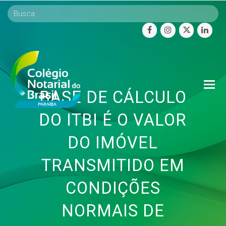
facebook
instagram
twitter
linke
O
BASE DE CÁLCULO
Mo
M
DO ITBI É O VALOR
DO IMÓVEL
TRANSMITIDO EM
CONDIÇÕES
NORMAIS DE