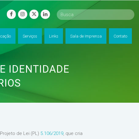
facebook
instagram
twitter
linkedin
cação
Serviços
Links
Sala de Imprensa
Contato
E IDENTIDADE
RIOS
 Projeto de Lei (PL)
5.106/2019
, que cria