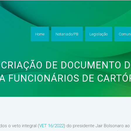
Home
Notariado/PB
Legislação
Comuni
CRIAÇÃO DE DOCUMENTO D
A FUNCIONÁRIOS DE CARTÓ
os o veto integral (
VET 16/2022
) do presidente Jair Bolsonaro ao