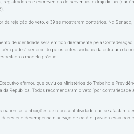
 registradores e escreventes de serventias extrajudiciais (cartó
).
 da rejeição do veto, e 39 se mostraram contrários. No Senado, o
nto de identidade será emitido diretamente pela Confederação N
Também poderá ser emitido pelos entes sindicais da estrutura da 
espeitado o modelo próprio.
o Executivo afirmou que ouviu os Ministérios do Trabalho e Previdê
ia da República. Todos recomendaram o veto “por contrariedade a
ais cabem as atribuições de representatividade que se afastam d
ntidades que desempenham serviço de caráter privado essa comp