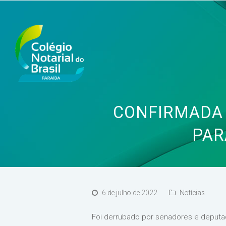
CONFIRMADA 
PAR
6 de julho de 2022
Notícias
Foi derrubado por senadores e deputad