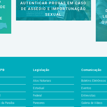
A
AUTENTICAR PROVAS EM CASO
 DE
DE ASSÉDIO E IMPORTUNAÇÃO
SEXUAL
L
 E
QU
/PB
Legislação
Comunicação
Atos Notariais
Boletins Eletrônicos
Estadual
Eventos
l
Federal
Entrevistas
s da Paraíba
Pareceres
Galeria de Vídeos