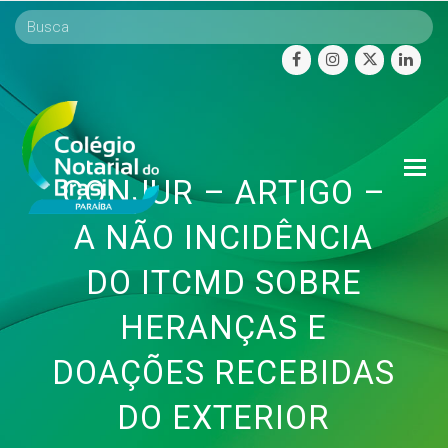
facebook
instagram
twitter
linke
O
CONJUR – ARTIGO –
Mo
M
A NÃO INCIDÊNCIA
DO ITCMD SOBRE
HERANÇAS E
DOAÇÕES RECEBIDAS
DO EXTERIOR