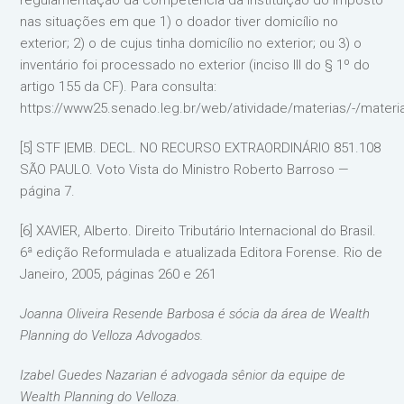
regulamentação da competência da instituição do imposto
nas situações em que 1) o doador tiver domicílio no
exterior; 2) o de cujus tinha domicílio no exterior; ou 3) o
inventário foi processado no exterior (inciso III do § 1º do
artigo 155 da CF). Para consulta:
https://www25.senado.leg.br/web/atividade/materias/-/materi
[5] STF |EMB. DECL. NO RECURSO EXTRAORDINÁRIO 851.108
SÃO PAULO. Voto Vista do Ministro Roberto Barroso —
página 7.
[6] XAVIER, Alberto. Direito Tributário Internacional do Brasil.
6ª edição Reformulada e atualizada Editora Forense. Rio de
Janeiro, 2005, páginas 260 e 261
Joanna Oliveira Resende Barbosa é sócia da área de Wealth
Planning do Velloza Advogados.
Izabel Guedes Nazarian é advogada sênior da equipe de
Wealth Planning do Velloza.