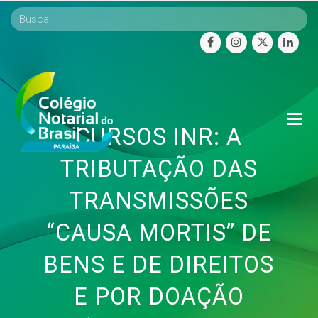
facebook
instagram
twitter
linke
O
CURSOS INR: A
Mo
M
TRIBUTAÇÃO DAS
TRANSMISSÕES
“CAUSA MORTIS” DE
BENS E DE DIREITOS
E POR DOAÇÃO