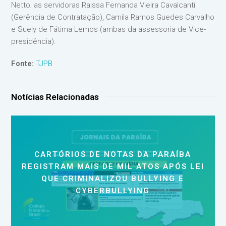
Netto; as servidoras Raissa Fernanda Vieira Cavalcanti
(Gerência de Contratação), Camila Ramos Guedes Carvalho
e Suely de Fátima Lemos (ambas da assessoria de Vice-
presidência).
Fonte:
TJPB
Notícias Relacionadas
CARTÓRIOS DE NOTAS DA PARAÍBA
REGISTRAM MAIS DE MIL ATOS APÓS LEI
QUE CRIMINALIZOU BULLYING E
CYBERBULLYING