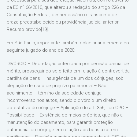
processual para sua decretação. Ademais, com o advento
da EC nº 66/2010, que alterou a redação do artigo 226 da
Constituição Federal, desnecessário o transcurso de
prazo preestabelecido ou providência judicial anterior.
Recurso provido[19].
Em São Paulo, importante também colacionar a ementa do
seguinte julgado do ano de 2020:
DIVÓRCIO – Decretação antecipada por decisão parcial de
mérito, prosseguindo-se o feito em relação à controvertida
partilha de bens – Insurgência de um dos cônjuges, sob
alegação de risco de prejuízo patrimonial – Não
acolhimento – término da sociedade conjugal
incontroverso nos autos, sendo o divórcio um direito
potestativo do cônjuge – Aplicação do art. 356, I do CPC –
Possibilidade – Existência de meios próprios, que não a
manutenção do casamento, para garantir proteção
patrimonial do cônjuge em relação aos bens a serem