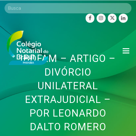
facebook
instagram
twitter
linke
O
IBDFAM – ARTIGO –
Mo
M
DIVÓRCIO
UNILATERAL
EXTRAJUDICIAL –
POR LEONARDO
DALTO ROMERO