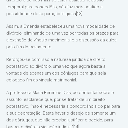
divórcio e de não mais se exigir qualquer requisito
temporal para concedê-lo, não faz mais sentido a
possibilidade de separação litigiosa[13].
Assim, a Emenda estabeleceu uma nova modalidade de
divórcio, eliminando de uma vez por todas os prazos para
a extinção do vínculo matrimonial e a discussão da culpa
pelo fim do casamento.
Reforçou-se com isso a natureza jurídica de direito
potestativo ao divórcio, uma vez que agora basta a
vontade de apenas um dos cônjuges para que seja
colocado fim ao vínculo matrimonial.
A professora Maria Berenice Dias, ao comentar sobre o
assunto, esclarece que, por se tratar de um direito
potestativo, “não é necessária a concordância do par para
a sua decretação. Basta haver o desejo de somente um
dos cônjuges, que não precisa justificar o pedido, para
buscar o divórcio via ação judicial”[14].