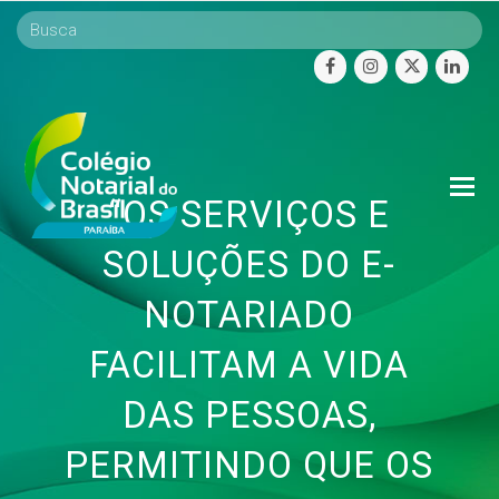
facebook
instagram
twitter
linke
O
“OS SERVIÇOS E
Mo
M
SOLUÇÕES DO E-
NOTARIADO
FACILITAM A VIDA
DAS PESSOAS,
PERMITINDO QUE OS