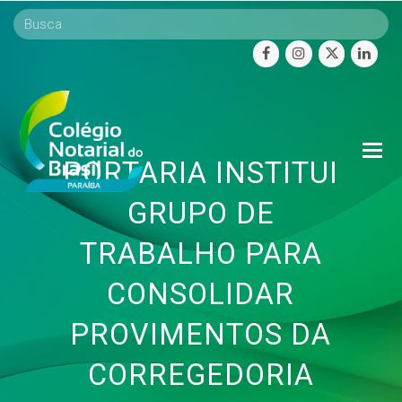
facebook
instagram
twitter
linke
O
PORTARIA INSTITUI
Mo
M
GRUPO DE
TRABALHO PARA
CONSOLIDAR
PROVIMENTOS DA
CORREGEDORIA