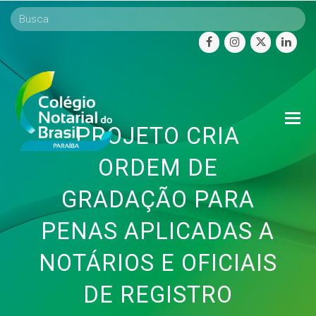
facebook
instagram
twitter
linke
O
PROJETO CRIA
Mo
M
ORDEM DE
GRADAÇÃO PARA
PENAS APLICADAS A
NOTÁRIOS E OFICIAIS
DE REGISTRO