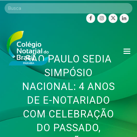
facebook
instagram
twitter
linke
O
SÃO PAULO SEDIA
Mo
M
SIMPÓSIO
NACIONAL: 4 ANOS
DE E-NOTARIADO
COM CELEBRAÇÃO
DO PASSADO,