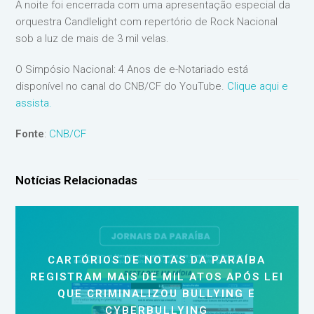
A noite foi encerrada com uma apresentação especial da
orquestra Candlelight com repertório de Rock Nacional
sob a luz de mais de 3 mil velas.
O Simpósio Nacional: 4 Anos de e-Notariado está
disponível no canal do CNB/CF do YouTube.
Clique aqui e
assista.
Fonte
:
CNB/CF
Notícias Relacionadas
CARTÓRIOS DE NOTAS DA PARAÍBA
REGISTRAM MAIS DE MIL ATOS APÓS LEI
QUE CRIMINALIZOU BULLYING E
CYBERBULLYING