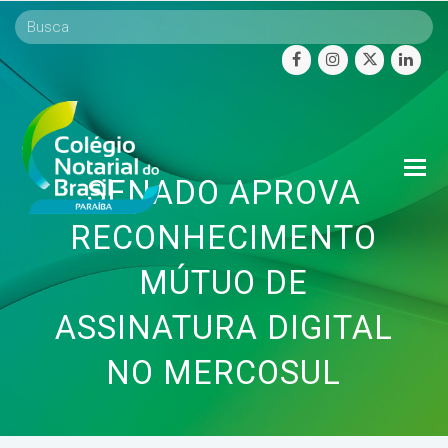
facebook
instagram
twitter
linke
O
SENADO APROVA
Mo
M
RECONHECIMENTO
MÚTUO DE
ASSINATURA DIGITAL
NO MERCOSUL