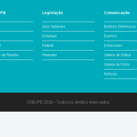
/PB
Legislação
Comunicação
Atos Notariais
Boletins Eletrônicos
Estadual
Eventos
l
Federal
Entrevistas
s da Paraíba
Pareceres
Galeria de Vídeos
Galeria de Fotos
Notícias
CNB/PB 2026 - Todos os direitos reservados.