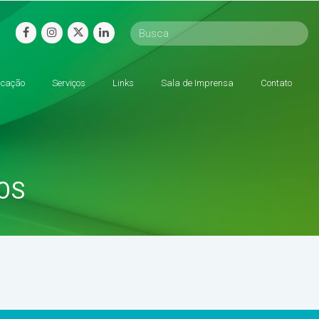
facebook
instagram
twitter
linkedin
cação
Serviços
Links
Sala de Imprensa
Contato
OS