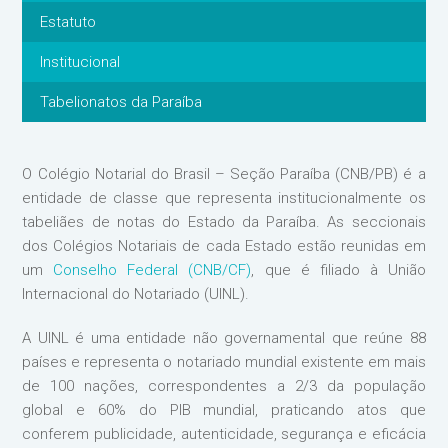
Estatuto
Institucional
Tabelionatos da Paraíba
O Colégio Notarial do Brasil – Seção Paraíba (CNB/PB) é a
entidade de classe que representa institucionalmente os
tabeliães de notas do Estado da Paraíba. As seccionais
dos Colégios Notariais de cada Estado estão reunidas em
um
Conselho Federal (CNB/CF)
, que é filiado à União
Internacional do Notariado (UINL).
A UINL é uma entidade não governamental que reúne 88
países e representa o notariado mundial existente em mais
de 100 nações, correspondentes a 2/3 da população
global e 60% do PIB mundial, praticando atos que
conferem publicidade, autenticidade, segurança e eficácia