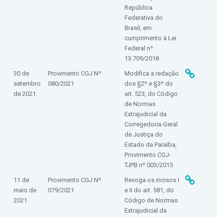
República
Federativa do
Brasil, em
cumprimento à Lei
Federal nº
13.709/2018
30 de
Provimento CGJ Nº
Modifica a redação
setembro
080/2021
dos §2º e §3º do
de 2021.
art. 523, do Código
de Normas
Extrajudicial da
Corregedoria-Geral
de Justiça do
Estado da Paraíba,
Provimento CGJ-
TJPB nº 003/2015
11 de
Provimento CGJ Nº
Revoga os incisos I
maio de
079/2021
e II do art. 581, do
2021.
Código de Normas
Extrajudicial da