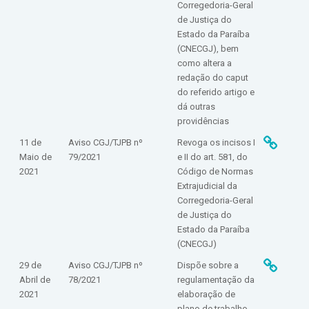
Corregedoria-Geral
de Justiça do
Estado da Paraíba
(CNECGJ), bem
como altera a
redação do caput
do referido artigo e
dá outras
providências
11 de
Aviso CGJ/TJPB nº
Revoga os incisos I
Maio de
79/2021
e II do art. 581, do
2021
Código de Normas
Extrajudicial da
Corregedoria-Geral
de Justiça do
Estado da Paraíba
(CNECGJ)
29 de
Aviso CGJ/TJPB nº
Dispõe sobre a
Abril de
78/2021
regulamentação da
2021
elaboração de
plano de trabalho