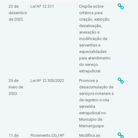
23 de
Lei Nº 12.511
Dispõe sobre
dezembro
critérios para
de 2022.
criação, extinção,
desativação,
anexação e
modificação de
serventias e
especialidades
para atendimento
do serviço
extrajudicial.
25 de
Lei Nº 12.305/2022
Promove a
maio de
desacumulação de
2022.
serviços notariais e
de registro e cria
serventia
extrajudicial no
Município de
Mamanguape.
11 de
Provimento CGJ Nº
Modifica as