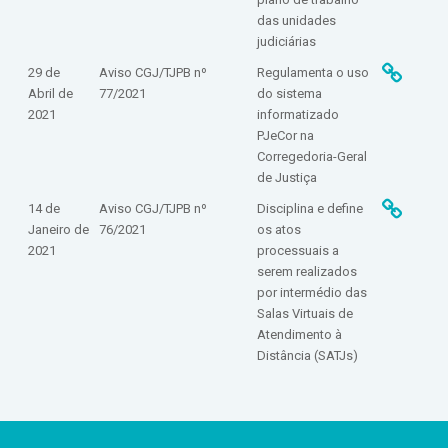
das unidades
judiciárias
29 de
Aviso CGJ/TJPB nº
Regulamenta o uso
Abril de
77/2021
do sistema
2021
informatizado
PJeCor na
Corregedoria-Geral
de Justiça
14 de
Aviso CGJ/TJPB nº
Disciplina e define
Janeiro de
76/2021
os atos
2021
processuais a
serem realizados
por intermédio das
Salas Virtuais de
Atendimento à
Distância (SATJs)