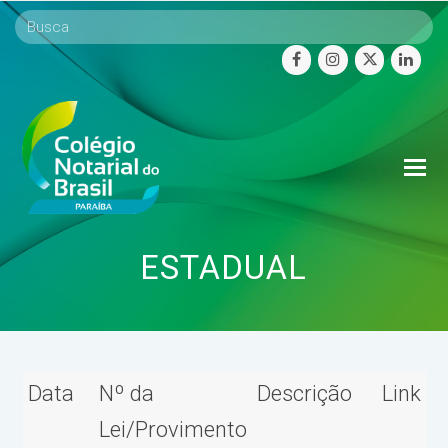
facebook
instagram
twitter
linke
O
Mo
M
ESTADUAL
Data
Nº da
Descrição
Link
Lei/Provimento