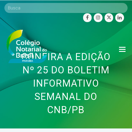
facebook
instagram
twitter
linke
O
CONFIRA A EDIÇÃO
Mo
M
Nº 25 DO BOLETIM
INFORMATIVO
SEMANAL DO
CNB/PB