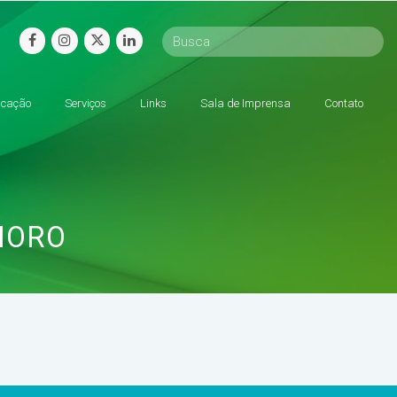
facebook
instagram
twitter
linkedin
cação
Serviços
Links
Sala de Imprensa
Contato
MORO