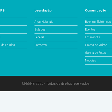
/PB
Legislação
Comunicação
Atos Notariais
Boletins Eletrônicos
Estadual
Eventos
l
Federal
Entrevistas
s da Paraíba
Pareceres
Galeria de Vídeos
Galeria de Fotos
Notícias
CNB/PB 2026 - Todos os direitos reservados.