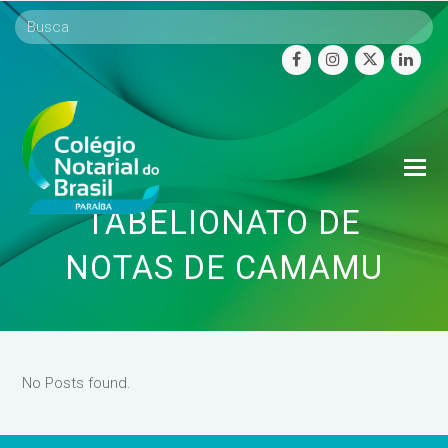
facebook
instagram
twitter
linke
O
Mo
TABELIONATO DE
M
NOTAS DE CAMAMU
No Posts found.