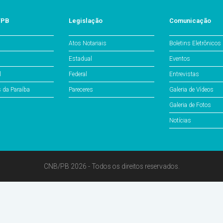
/PB
Legislação
Comunicação
Atos Notariais
Boletins Eletrônicos
Estadual
Eventos
l
Federal
Entrevistas
s da Paraíba
Pareceres
Galeria de Vídeos
Galeria de Fotos
Notícias
CNB/PB 2026 - Todos os direitos reservados.