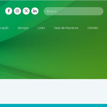
facebook
instagram
twitter
linkedin
cação
Serviços
Links
Sala de Imprensa
Contato