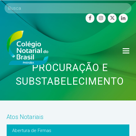
facebook
instagram
twitter
linke
O
Mo
PROCURAÇÃO E
M
SUBSTABELECIMENTO
Atos Notariais
Abertura de Firmas