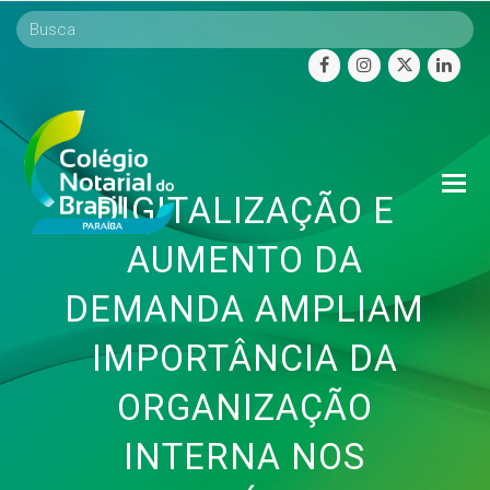
facebook
instagram
twitter
linke
O
DIGITALIZAÇÃO E
Mo
M
AUMENTO DA
DEMANDA AMPLIAM
IMPORTÂNCIA DA
ORGANIZAÇÃO
INTERNA NOS