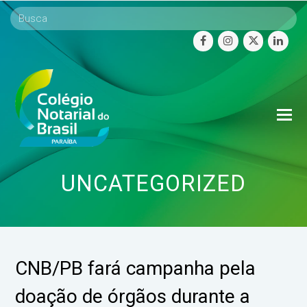
facebook
instagram
twitter
linke
O
Mo
M
UNCATEGORIZED
CNB/PB fará campanha pela
doação de órgãos durante a