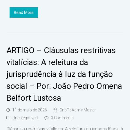
Read More
ARTIGO – Cláusulas restritivas
vitalícias: A releitura da
jurisprudência à luz da função
social – Por: João Pedro Omena
Belfort Lustosa
11 de maio de 2026
CnbPbAdminMaster
Uncategorized
0 Comments
Cláusulas restritivas vitalícias: A releitura da jurisprudência à