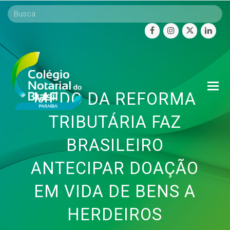
facebook
instagram
twitter
linke
O
MEDO DA REFORMA
Mo
M
TRIBUTÁRIA FAZ
BRASILEIRO
ANTECIPAR DOAÇÃO
EM VIDA DE BENS A
HERDEIROS