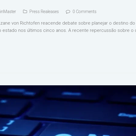
nMaster
Press Realeases
0 Comments
ane von Richtofen reacende debate sobre planejar o destino do 
o estado nos últimos cinco anos. A recente repercussão sobre o 