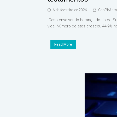
6 de fevereiro de 2026
CnbPbAdmi
Caso envolvendo herança do tio de Suz
vida. Número de atos cresceu 44,9% n
Read More