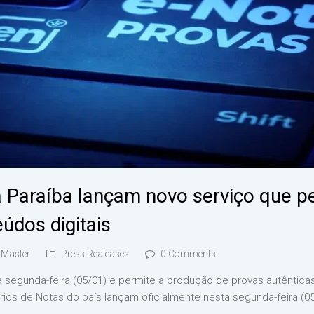
a Paraíba lançam novo serviço que pe
údos digitais
Master
Press Realeases
0 Comments
a segunda-feira (05/01) e permite a produção de provas autênti
órios de Notas do país lançam oficialmente nesta segunda-feira (0