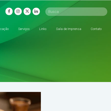
facebook
instagram
twitter
linkedin
cação
Serviços
Links
Sala de Imprensa
Contato