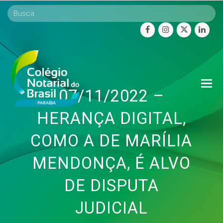
facebook
instagram
twitter
linke
O
07/11/2022 –
Mo
M
HERANÇA DIGITAL,
COMO A DE MARÍLIA
MENDONÇA, É ALVO
DE DISPUTA
JUDICIAL