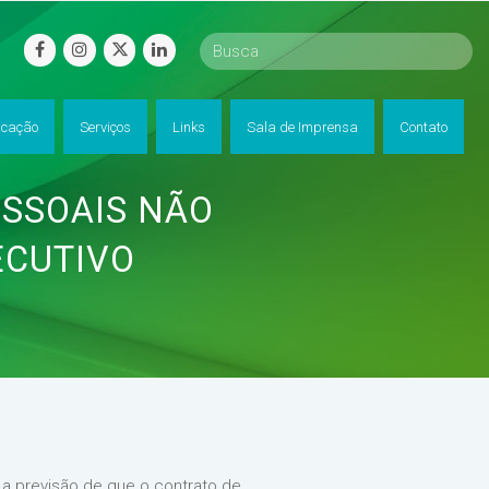
facebook
instagram
twitter
linkedin
cação
Serviços
Links
Sala de Imprensa
Contato
ESSOAIS NÃO
ECUTIVO
ar a previsão de que o contrato de