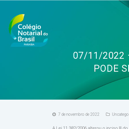
07/11/2022
PODE S
7 de novembro de 2022
Uncatego
A Lei 11.382/2006 alterou o inciso III 