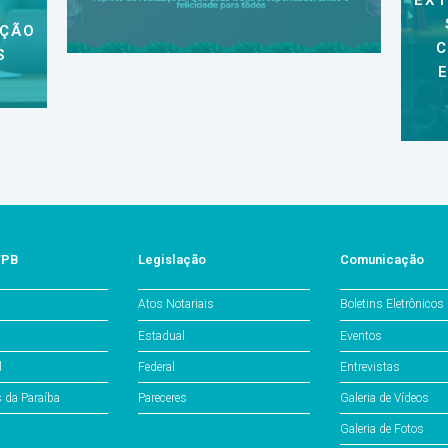
EXT
AÇÃO
C
S
/PB
Legislação
Comunicação
Atos Notariais
Boletins Eletrônicos
Estadual
Eventos
l
Federal
Entrevistas
s da Paraíba
Pareceres
Galeria de Vídeos
Galeria de Fotos