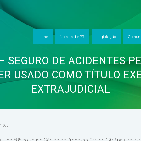
Home
Notariado/PB
Legislação
Comuni
 – SEGURO DE ACIDENTES P
ER USADO COMO TÍTULO EX
EXTRAJUDICIAL
rized
do artigo 585 do antigo Código de Processo Civil de 1973 para retir