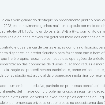
judiciais vem ganhando destaque no ordenamento jurídico brasile
nal de 2023, esse movimento ganhou mais um capítulo por meio do 
 decreto-lei 911/1969, incluindo os arts. 8º-B a 8º-E, com o fito de
eículos e de bens móveis em geral por meio dos cartórios de reg
ontrato e observância de certas etapas como a notificação, para
a porta disponível ao credor fiduciário para fazer com que o bem 
im que lhe é próprio, reduzindo os riscos das operações de crédito
odernização das cobranças de dívidas, buscando reduzir a morosi
judicialização de procedimentos tradicionais, como exitosamente j
 e da consolidação extrajudicial da propriedade imobiliária, por exem
adota um enfoque dedutivo, partindo de premissas constitucionais
icialmente, delimita-se como problema jurídico a seguinte indagaç
ensão extrajudicial de veículos executada pelos cartórios de Reg
ralelo, por empresas privadas credenciadas no ecossistema dos 