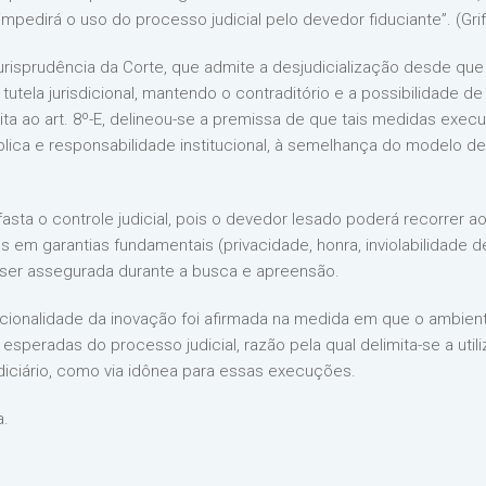
impedirá o uso do processo judicial pelo devedor fiduciante”. (Gri
jurisprudência da Corte, que admite a desjudicialização desde qu
 tutela jurisdicional, mantendo o contraditório e a possibilidade de 
ita ao art. 8º-E, delineou-se a premissa de que tais medidas exe
ica e responsabilidade institucional, à semelhança do modelo de 
afasta o controle judicial, pois o devedor lesado poderá recorrer 
os em garantias fundamentais (privacidade, honra, inviolabilidade 
e ser assegurada durante a busca e apreensão.
ionalidade da inovação foi afirmada na medida em que o ambient
esperadas do processo judicial, razão pela qual delimita-se a util
udiciário, como via idônea para essas execuções.
a.