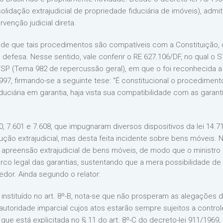
nsolidação extrajudicial de propriedade fiduciária de imóveis), a
enção judicial direta.
o de que tais procedimentos são compatíveis com a Constituição
 defesa. Nesse sentido, vale conferir o RE 627.106/DF, no qual o
1/SP (Tema 982 de repercussão geral), em que o foi reconhecida 
/1997, firmando-se a seguinte tese: “É constitucional o procedimen
fiduciária em garantia, haja vista sua compatibilidade com as garan
, 7.601 e 7.608, que impugnaram diversos dispositivos da lei 14.
o extrajudicial, mas desta feita incidente sobre bens móveis. Ne
preensão extrajudicial de bens móveis, de modo que o ministro Dia
co legal das garantias, sustentando que a mera possibilidade de e
edor. Ainda segundo o relator:
nstituído no art. 8º-B, nota-se que não prosperam as alegações 
 autoridade imparcial cujos atos estarão sempre sujeitos a control
ue está explicitada no § 11 do art. 8º-C do decreto-lei 911/1969, 