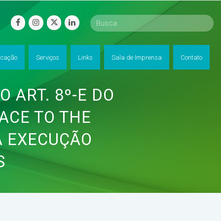
facebook
instagram
twitter
linkedin
cação
Serviços
Links
Sala de Imprensa
Contato
 ART. 8º-E DO
RACE TO THE
A EXECUÇÃO
S