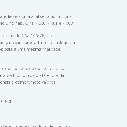
rocede-se a uma análise constitucional
io Dino nas ADIns 7.600, 7.601 e 7.608.
o provimento CNJ 196/25, que
que disciplina procedimento análogo via
tes para a uma mesma finalidade,
azendo uso desses conceitos para
análise Econômica do Direito e da
uncionais e compromete valores
.608/DF
6 (execução extrajudicial de créditos