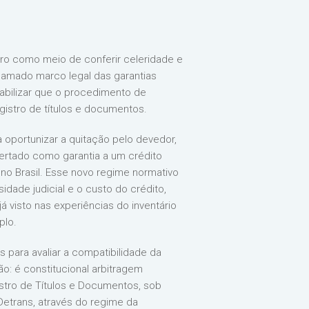
iro como meio de conferir celeridade e
chamado marco legal das garantias
 viabilizar que o procedimento de
istro de títulos e documentos.
 oportunizar a quitação pelo devedor,
ofertado como garantia a um crédito
 no Brasil. Esse novo regime normativo
dade judicial e o custo do crédito,
á visto nas experiências do inventário
plo.
 para avaliar a compatibilidade da
ão: é constitucional arbitragem
istro de Títulos e Documentos, sob
Detrans, através do regime da