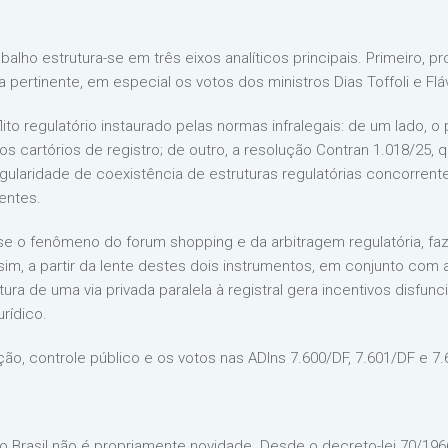
alho estrutura-se em três eixos analíticos principais. Primeiro, p
 pertinente, em especial os votos dos ministros Dias Toffoli e Fláv
ito regulatório instaurado pelas normas infralegais: de um lado, 
os cartórios de registro; de outro, a resolução Contran 1.018/25, 
regularidade de coexistência de estruturas regulatórias concorren
entes.
-se o fenômeno do forum shopping e da arbitragem regulatória, f
im, a partir da lente destes dois instrumentos, em conjunto com 
ertura de uma via privada paralela à registral gera incentivos disf
rídico.
zação, controle público e os votos nas ADIns 7.600/DF, 7.601/DF e 7
no Brasil não é propriamente novidade. Desde o decreto-lei 70/196