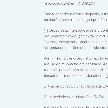
resolução Contran 1.018/2025?
Para responder a essa indagação, o trab
da matéria, examinando a jurisprudência
Na seção seguinte abordar-se-á o confl
regulamenta a execução extrajudicial n
Detrans. Nessa parte, analisar-se-á a 
sustentando padrões de controle difer
Por fim, no terceiro segmento explora
análise do fenômeno ora estudado. Ass
teoria regulatória, avaliar-se-á se a ab
fundamentais de nosso ordenamento ju
2. Análise constitucional: Desjudiciali
2.1 A posição do ministro Dias Toffoli
A execução extrajudicial de garantias 