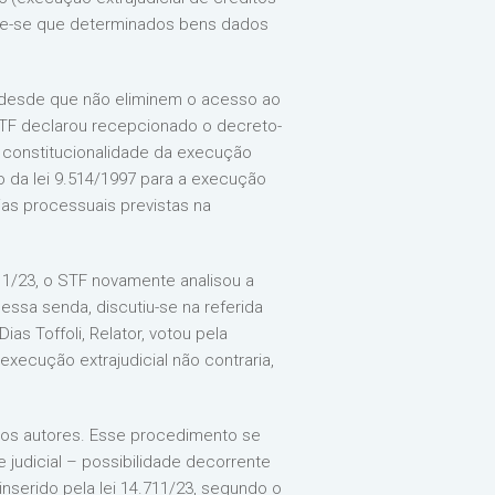
dmite-se que determinados bens dados
, desde que não eliminem o acesso ao
 STF declarou recepcionado o decreto-
a constitucionalidade da execução
to da lei 9.514/1997 para a execução
tias processuais previstas na
711/23, o STF novamente analisou a
ssa senda, discutiu-se na referida
s Toffoli, Relator, votou pela
xecução extrajudicial não contraria,
dos autores. Esse procedimento se
e judicial – possibilidade decorrente
inserido pela lei 14.711/23, segundo o