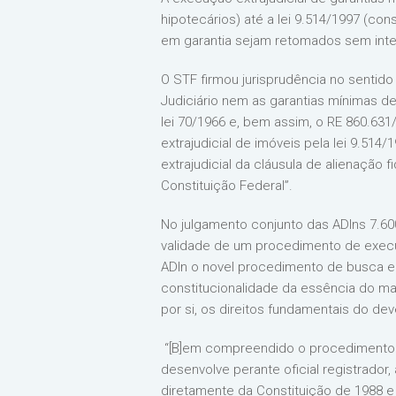
hipotecários) até a lei 9.514/1997 (co
em garantia sejam retomados sem interv
O STF firmou jurisprudência no sentid
Judiciário nem as garantias mínimas de
lei 70/1966 e, bem assim, o RE 860.63
extrajudicial de imóveis pela lei 9.514
extrajudicial da cláusula de alienação 
Constituição Federal”.
No julgamento conjunto das ADIns 7.600
validade de um procedimento de execuçã
ADIn o novel procedimento de busca e a
constitucionalidade da essência do mar
por si, os direitos fundamentais do dev
“[B]em compreendido o procedimento i
desenvolve perante oficial registrador,
diretamente da Constituição de 1988 e q