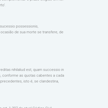
to’.
 sucessio possessionis,
ocasião de sua morte se transfere, de
ditas nihilaliud est, quam successio in
os, conforme as quotas cabentes a cada
precedentes, isto é, se clandestina,