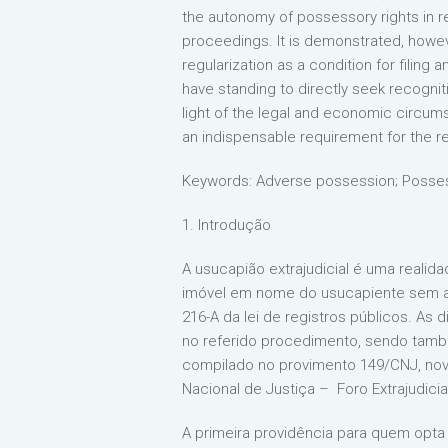
the autonomy of possessory rights in rel
proceedings. It is demonstrated, howeve
regularization as a condition for filing
have standing to directly seek recogni
light of the legal and economic circums
an indispensable requirement for the r
Keywords: Adverse possession; Possess
1. Introdução
A usucapião extrajudicial é uma realida
imóvel em nome do usucapiente sem a ne
216-A da lei de registros públicos. As
no referido procedimento, sendo tamb
compilado no provimento 149/CNJ, nov
Nacional de Justiça – Foro Extrajudicia
A primeira providência para quem opta p