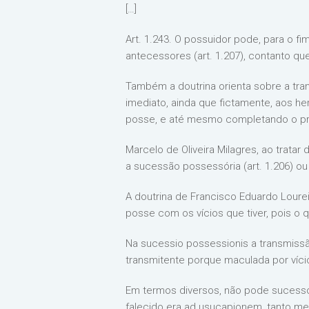
[…]
Art. 1.243. O possuidor pode, para o f
antecessores (art. 1.207), contanto que
Também a doutrina orienta sobre a tra
imediato, ainda que fictamente, aos h
posse, e até mesmo completando o praz
Marcelo de Oliveira Milagres, ao trata
a sucessão possessória (art. 1.206) ou
A doutrina de Francisco Eduardo Lourei
posse com os vícios que tiver, pois o 
Na sucessio possessionis a transmissã
transmitente porque maculada por víc
Em termos diversos, não pode sucesso
falecido era ad usucapionem, tanto mel