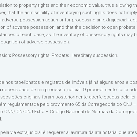
ation to property rights and their economic value, thus allowing the
r, that the admissibility of inventorying such rights does not imply
 an adverse possession action or for processing an extrajudicial req
tion of adverse possession, and that the decision to open probat
tances of each case, as the inventory of possessory rights may be u
ecognition of adverse possession.
ion; Possessory rights; Probate; Hereditary succession.
de nos tabelionatos e registros de imóveis já há alguns anos e pos
cessidade de um processo judicial. O procedimento foi criado pel
 disposições originais foram posteriormente aperfeiçoadas pela le
ém regulamentada pelo provimento 65 da Corregedoria do CNJ – C
o CNN/ CN/CNJ-Extra – Código Nacional de Normas da Corregedor
l.
ela via extrajudicial é requerer a lavratura da ata notarial que 