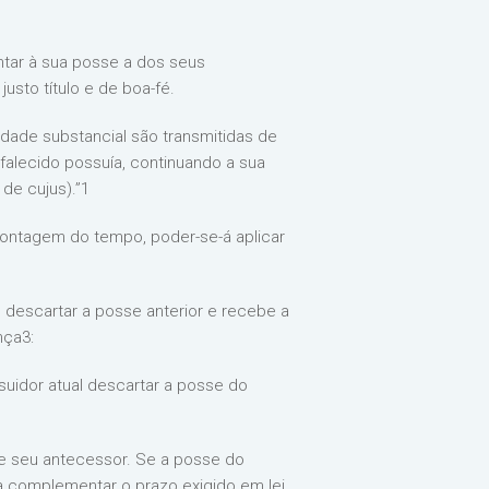
ntar à sua posse a dos seus
usto título e de boa-fé.
edade substancial são transmitidas de
falecido possuía, continuando a sua
de cujus).”1
 contagem do tempo, poder-se-á aplicar
 descartar a posse anterior e recebe a
nça3:
uidor atual descartar a posse do
e seu antecessor. Se a posse do
ra complementar o prazo exigido em lei.