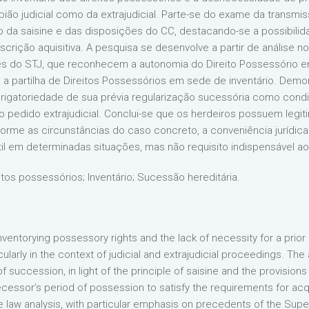
pião judicial como da extrajudicial. Parte-se do exame da transm
pio da saisine e das disposições do CC, destacando-se a possibi
rição aquisitiva. A pesquisa se desenvolve a partir de análise norm
 do STJ, que reconhecem a autonomia do Direito Possessório em
a partilha de Direitos Possessórios em sede de inventário. Demon
a obrigatoriedade de sua prévia regularização sucessória como con
pedido extrajudicial. Conclui-se que os herdeiros possuem legit
nforme as circunstâncias do caso concreto, a conveniência jurídi
 útil em determinadas situações, mas não requisito indispensável
itos possessórios; Inventário; Sucessão hereditária.
 inventorying possessory rights and the lack of necessity for a prio
arly in the context of judicial and extrajudicial proceedings. The 
succession, in light of the principle of saisine and the provisions 
ecessor’s period of possession to satisfy the requirements for acqu
 law analysis, with particular emphasis on precedents of the Supe