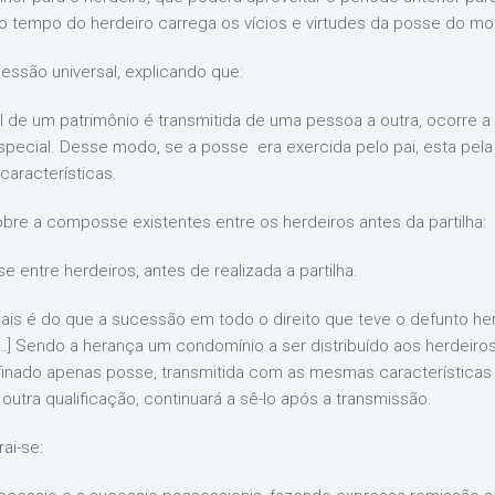
 ‘o tempo do herdeiro carrega os vícios e virtudes da posse do mor
ssão universal, explicando que:
al de um patrimônio é transmitida de uma pessoa a outra, ocorre a
ecial. Desse modo, se a posse era exercida pelo pai, esta pela 
características.
sobre a composse existentes entre os herdeiros antes da partilha:
e entre herdeiros, antes de realizada a partilha.
mais é do que a sucessão em todo o direito que teve o defunto here
 […] Sendo a herança um condomínio a ser distribuído aos herdeir
 finado apenas posse, transmitida com as mesmas características 
 outra qualificação, continuará a sê-lo após a transmissão.
ai-se: