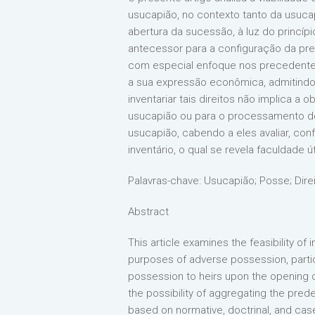
usucapião, no contexto tanto da usuca
abertura da sucessão, à luz do princí
antecessor para a configuração da presc
com especial enfoque nos precedentes
a sua expressão econômica, admitindo 
inventariar tais direitos não implica 
usucapião ou para o processamento do 
usucapião, cabendo a eles avaliar, co
inventário, o qual se revela faculdade
Palavras-chave: Usucapião; Posse; Dire
Abstract
This article examines the feasibility of
purposes of adverse possession, particul
possession to heirs upon the opening of 
the possibility of aggregating the pred
based on normative, doctrinal, and case