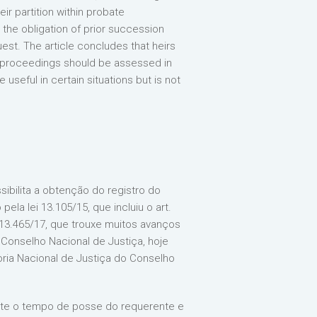
ir partition within probate
 the obligation of prior succession
uest. The article concludes that heirs
e proceedings should be assessed in
seful in certain situations but is not
sibilita a obtenção do registro do
a lei 13.105/15, que incluiu o art.
i 13.465/17, que trouxe muitos avanços
onselho Nacional de Justiça, hoje
ia Nacional de Justiça do Conselho
ateste o tempo de posse do requerente e