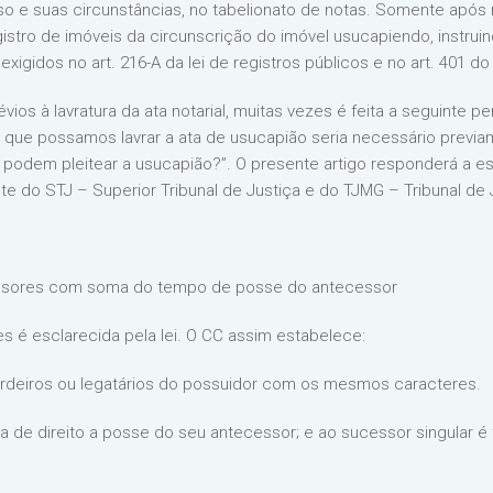
 e suas circunstâncias, no tabelionato de notas. Somente após r
istro de imóveis da circunscrição do imóvel usucapiendo, instru
igidos no art. 216-A da lei de registros públicos e no art. 401 d
ios à lavratura da ata notarial, muitas vezes é feita a seguinte p
que possamos lavrar a ata de usucapião seria necessário previame
s podem pleitear a usucapião?”. O presente artigo responderá a 
nte do STJ – Superior Tribunal de Justiça e do TJMG – Tribunal de 
essores com soma do tempo de posse do antecessor
 é esclarecida pela lei. O CC assim estabelece:
herdeiros ou legatários do possuidor com os mesmos caracteres.
nua de direito a posse do seu antecessor; e ao sucessor singular é