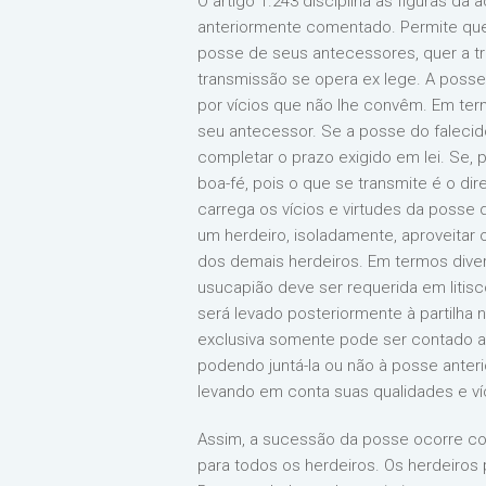
O artigo 1.243 disciplina as figuras da
anteriormente comentado. Permite que
posse de seus antecessores, quer a tran
transmissão se opera ex lege. A posse
por vícios que não lhe convêm. Em te
seu antecessor. Se a posse do falecido
completar o prazo exigido em lei. Se,
boa-fé, pois o que se transmite é o di
carrega os vícios e virtudes da posse 
um herdeiro, isoladamente, aproveitar
dos demais herdeiros. Em termos diver
usucapião deve ser requerida em litisc
será levado posteriormente à partilha 
exclusiva somente pode ser contado a
podendo juntá-la ou não à posse anter
levando em conta suas qualidades e ví
Assim, a sucessão da posse ocorre com
para todos os herdeiros. Os herdeiros