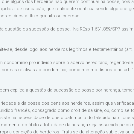
 que alguns dos herdeiros não querem continuar na posse, pois a 
ajudicial de usucapião, que realmente continua sendo algo que ge
ereditários a título gratuito ou oneroso.
 da questão da sucessão de posse. Na REsp 1.631.859/SP7 assim 
ite-se, desde logo, aos herdeiros legítimos e testamentários (art.
um condomínio pro indiviso sobre o acervo hereditário, regendo-se 
 normas relativas ao condomínio, como mesmo disposto no art. 1
bem explica a questão da sucessão de posse por herança, tomando
priedade e da posse dos bens aos herdeiros, assim que verificada
jurídico francês, consagrado como droit de saisine, ou, como se 
siste na necessidade de que o patrimônio do falecido não fique se
to momento do óbito a totalidade da herança seja assumida pelos
pria condição de herdeiros. Trata-se de alteração subjetiva ou