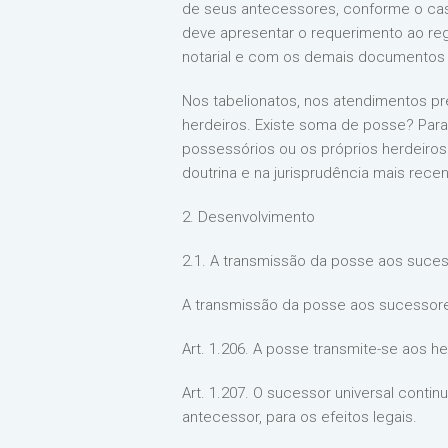
de seus antecessores, conforme o caso
deve apresentar o requerimento ao reg
notarial e com os demais documentos ex
Nos tabelionatos, nos atendimentos prév
herdeiros. Existe soma de posse? Para 
possessórios ou os próprios herdeiro
doutrina e na jurisprudência mais rece
2. Desenvolvimento
2.1. A transmissão da posse aos suc
A transmissão da posse aos sucessores
Art. 1.206. A posse transmite-se aos 
Art. 1.207. O sucessor universal conti
antecessor, para os efeitos legais.