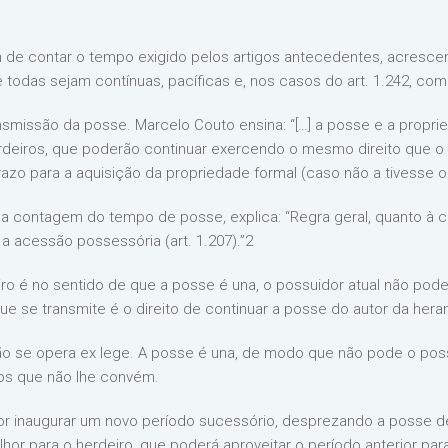
im de contar o tempo exigido pelos artigos antecedentes, acresce
 todas sejam contínuas, pacíficas e, nos casos do art. 1.242, com j
nsmissão da posse. Marcelo Couto ensina: “[…] a posse e a propri
erdeiros, que poderão continuar exercendo o mesmo direito que o 
o para a aquisição da propriedade formal (caso não a tivesse o 
r da contagem do tempo de posse, explica: “Regra geral, quanto à
 a acessão possessória (art. 1.207).”2
ro é no sentido de que a posse é una, o possuidor atual não pode
que se transmite é o direito de continuar a posse do autor da hera
o se opera ex lege. A posse é una, de modo que não pode o poss
ios que não lhe convém.
r inaugurar um novo período sucessório, desprezando a posse d
hor para o herdeiro, que poderá aproveitar o período anterior pa