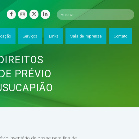
facebook
instagram
twitter
linkedin
cação
Serviços
Links
Sala de Imprensa
Contato
DIREITOS
DE PRÉVIO
 USUCAPIÃO
évio inventário da posse para fins de