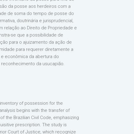
issão da posse aos herdeiros com a
lidade de soma do tempo de posse do
ativa, doutrinária e jurisprudencial,
 relação ao Direito de Propriedade e
stra-se que a possibilidade de
dição para o ajuizamento da ação de
imidade para requerer diretamente a
ca e econômica da abertura do
 ao reconhecimento da usucapião.
r inventory of possession for the
analysis begins with the transfer of
of the Brazilian Civil Code, emphasizing
isitive prescription. The study is
rior Court of Justice, which recognize