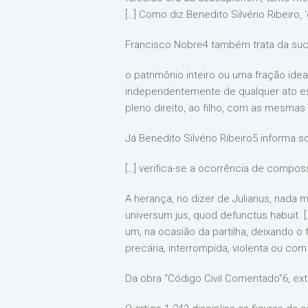
[…] Como diz Benedito Silvério Ribeiro,
Francisco Nobre4 também trata da suce
o patrimônio inteiro ou uma fração ide
independentemente de qualquer ato esp
pleno direito, ao filho, com as mesmas 
Já Benedito Silvério Ribeiro5 informa 
[…] verifica-se a ocorrência de composs
A herança, no dizer de Julianus, nada 
universum jus, quod defunctus habuit.
um, na ocasião da partilha, deixando o
precária, interrompida, violenta ou com
Da obra “Código Civil Comentado”6, extr