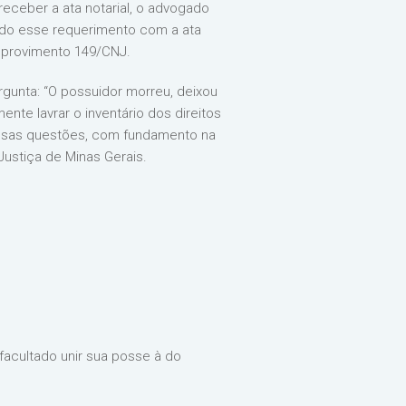
eceber a ata notarial, o advogado
indo esse requerimento com a ata
o provimento 149/CNJ.
ergunta: “O possuidor morreu, deixou
nte lavrar o inventário dos direitos
essas questões, com fundamento na
Justiça de Minas Gerais.
 facultado unir sua posse à do