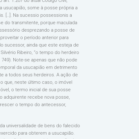
art. 1.207 do atual Código Civil,
a usucapião, some à posse própria a
is. […]. Na sucessio possessionis a
se do transmitente, porque maculada
possessório desprezando a posse de
roveitar o período anterior para
o sucessor, ainda que este esteja de
Silvério Ribeiro, “o tempo do herdeiro
 p. 749). Note-se apenas que não pode
temporal da usucapião em detrimento
te a todos seus herdeiros. A ação de
o que, neste último caso, o imóvel
óvel, o termo inicial de sua posse
o adquirente recebe nova posse,
crescer o tempo do antecessor,
da universalidade de bens do falecido
exercido para obterem a usucapião.