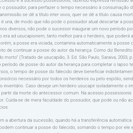
 accessio e a sucessio possessionis, fazendo expressa remissão ao 
 o possuidor, para perfazer o tempo necessário à consumação d
smissão se dê a título inter vivos, quer se dê a título causa mort
 é una, de modo que não pode o possuidor atual descartar a pos
rmos diversos, não pode o sucessor inaugurar um novo período 
 era ad usucapionem, tanto melhor para o herdeiro, que poderá ap
 porém, a posse era viciada, contamina automaticamente a posse d
reito de continuar a posse do autor da herança. Como diz Benedito 
do morto” (Tratado de usucapião, 3. Ed. São Paulo, Saraiva, 2003,
 o período de posse do autor da herança para completar o lapso 
sos, o tempo de posse do falecido deve beneficiar indistintamen
onsórcio necessário por todos os herdeiros ou pelo espólio, send
no inventário. Caso deseje um herdeiro usucapir isoladamente o im
 partir da morte do antecessor comum. Na acessio possessionis 
ior. Cuida-se de mera faculdade do possuidor, que pode ou não a
cios.
 a abertura da sucessão, quando há a transferência automática 
 podem continuar a posse do falecido, somando o tempo por ele 