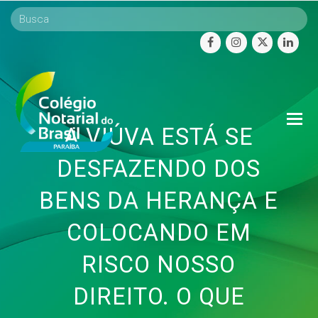
facebook
instagram
twitter
linke
O
A VIÚVA ESTÁ SE
Mo
M
DESFAZENDO DOS
BENS DA HERANÇA E
COLOCANDO EM
RISCO NOSSO
DIREITO. O QUE