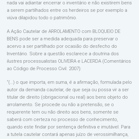
nada vai adiantar encerrar o inventário e não existirem bens
a serem partilhados entre os herdeiros se por exemplo a
viúva dilapidou todo o patrimônio.⁣
A Ação Cautelar de ARROLAMENTO com BLOQUEIO DE
BENS pode ser a medida adequada para preservar o
acervo a ser partilhado por ocasião do desfecho do
Inventário. Sobre a questão esclarece a doutrina dos
ilustres processualistas OLIVEIRA e LACERDA (Comentários
ao Código de Processo Civil. 2007):⁣
“(…) o que importa, em suma, é a afirmação, formulada pelo
autor da demanda cautelar, de que seja ou possa vir a ser
titular de direito (obrigacional ou real) aos bens objeto do
arrolamento. Se procede ou não a pretensão, se o
requerente tem ou não direito aos bens, somente se
saberá com certeza no processo de conhecimento,
quando este findar por sentença definitiva e imutável. Para
a tutela cautelar contará apenas juízo de verossimilhança,