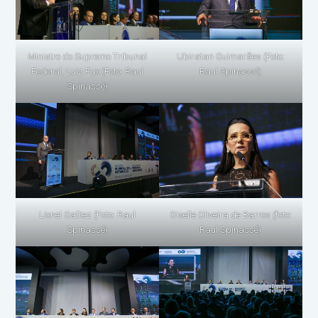
Ubiratan Guimarães (Foto:
Ministro do Supremo Tribunal
Raul Spinassé)
Federal, Luiz Fux (Foto: Raul
Spinassé)
Lionel Galliez (Foto: Raul
Giselle Oliveira de Barros (foto:
Spinassé)
Raul Spinassé)