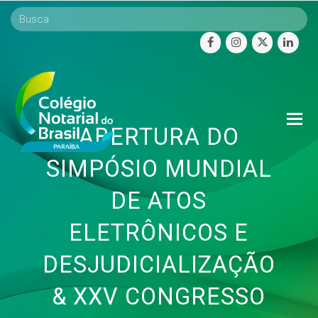
facebook
instagram
twitter
linke
O
ABERTURA DO
Mo
M
SIMPÓSIO MUNDIAL
DE ATOS
ELETRÔNICOS E
DESJUDICIALIZAÇÃO
& XXV CONGRESSO