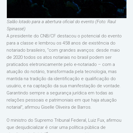
Salão lotado para a abertura oficial do evento (Foto: Raul
Spinassé)
A presidente do CNB/CF destacou o potencial do evento
para a classe e lembrou os 458 anos de existência do
notariado brasileiro, “com grandes avanços: desde maio
de 2020 todos os atos notariais no brasil podem ser
praticados eletronicamente pelo e-notariado – com a
atuação do notário, transformada pela tecnologia, mas
mantida na tradição da identificação e qualificação do
usuário, e na captação da sua manifestação de vontade.
Garantindo sempre a segurança jurídica em todas as
relações pessoais e patrimoniais em que haja atuação
notarial”, afirmou Giselle Oliveira de Barros.
O ministro do Supremo Tribunal Federal, Luiz Fux, afirmou
que desjudicializar é criar uma política pública de