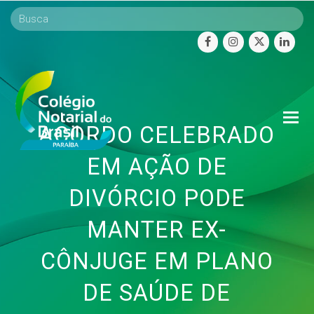
facebook
instagram
twitter
linke
O
ACORDO CELEBRADO
Mo
M
EM AÇÃO DE
DIVÓRCIO PODE
MANTER EX-
CÔNJUGE EM PLANO
DE SAÚDE DE