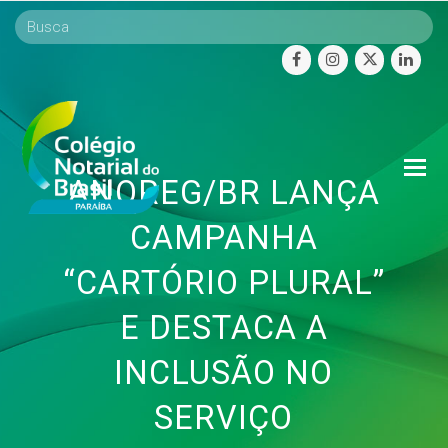
facebook
instagram
twitter
linke
O
ANOREG/BR LANÇA
Mo
M
CAMPANHA
“CARTÓRIO PLURAL”
E DESTACA A
INCLUSÃO NO
SERVIÇO