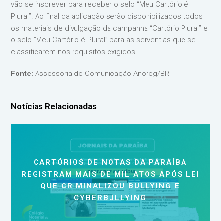
vão se inscrever para receber o selo “Meu Cartório é
Plural”. Ao final da aplicação serão disponibilizados todos
os materiais de divulgação da campanha “Cartório Plural” e
o selo “Meu Cartório é Plural” para as serventias que se
classificarem nos requisitos exigidos.
Fonte:
Assessoria de Comunicação Anoreg/BR
Notícias Relacionadas
CARTÓRIOS DE NOTAS DA PARAÍBA
REGISTRAM MAIS DE MIL ATOS APÓS LEI
QUE CRIMINALIZOU BULLYING E
CYBERBULLYING