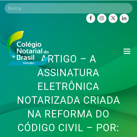
facebook
instagram
twitter
linke
O
ARTIGO – A
Mo
M
ASSINATURA
ELETRÔNICA
NOTARIZADA CRIADA
NA REFORMA DO
CÓDIGO CIVIL – POR: