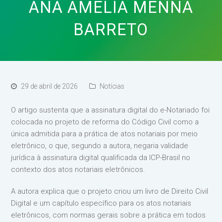
ANA AMELIA MENNA
BARRETO
29 de abril de 2026
Notícias
O artigo sustenta que a assinatura digital do e-Notariado foi
colocada no projeto de reforma do Código Civil como a
única admitida para a prática de atos notariais por meio
eletrônico, o que, segundo a autora, negaria validade
jurídica à assinatura digital qualificada da ICP-Brasil no
contexto dos atos notariais eletrônicos.
A autora explica que o projeto criou um livro de Direito Civil
Digital e um capítulo específico para os atos notariais
eletrônicos, com normas gerais sobre a prática em todos