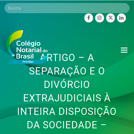
facebook
instagram
twitter
linke
O
ARTIGO – A
Mo
M
SEPARAÇÃO E O
DIVÓRCIO
EXTRAJUDICIAIS À
INTEIRA DISPOSIÇÃO
DA SOCIEDADE –