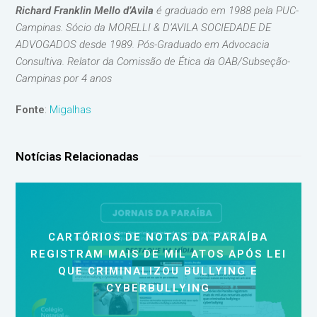
Richard Franklin Mello d’Avila
é graduado em 1988 pela PUC-
Campinas. Sócio da MORELLI & D’AVILA SOCIEDADE DE
ADVOGADOS desde 1989. Pós-Graduado em Advocacia
Consultiva. Relator da Comissão de Ética da OAB/Subseção-
Campinas por 4 anos
Fonte
:
Migalhas
Notícias Relacionadas
CARTÓRIOS DE NOTAS DA PARAÍBA
REGISTRAM MAIS DE MIL ATOS APÓS LEI
QUE CRIMINALIZOU BULLYING E
CYBERBULLYING