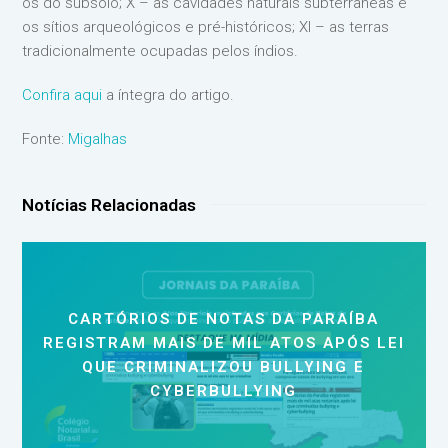
os do subsolo; X – as cavidades naturais subterrâneas e
os sítios arqueológicos e pré-históricos; XI – as terras
tradicionalmente ocupadas pelos índios.
Confira aqui
a íntegra do artigo.
Fonte:
Migalhas
Notícias Relacionadas
CARTÓRIOS DE NOTAS DA PARAÍBA
REGISTRAM MAIS DE MIL ATOS APÓS LEI
QUE CRIMINALIZOU BULLYING E
CYBERBULLYING