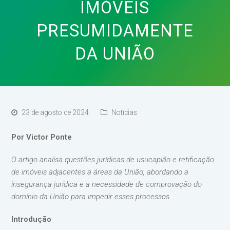
IMÓVEIS
PRESUMIDAMENTE
DA UNIÃO
23 de agosto de 2024
Notícias
Por Victor Ponte
O artigo analisa questões jurídicas de usucapião e retificação
de imóveis adjacentes a áreas da União, abordando a
insegurança jurídica e a necessidade de comprovação do
domínio da União para impedir esses processos.
Introdução