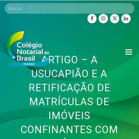
facebook
instagram
twitter
linke
O
ARTIGO – A
Mo
M
USUCAPIÃO E A
RETIFICAÇÃO DE
MATRÍCULAS DE
IMÓVEIS
CONFINANTES COM