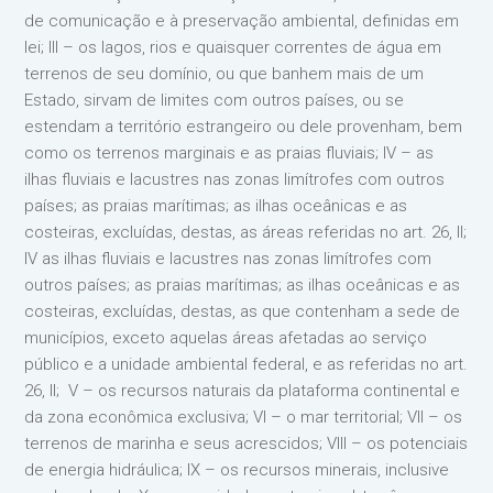
de comunicação e à preservação ambiental, definidas em
lei; III – os lagos, rios e quaisquer correntes de água em
terrenos de seu domínio, ou que banhem mais de um
Estado, sirvam de limites com outros países, ou se
estendam a território estrangeiro ou dele provenham, bem
como os terrenos marginais e as praias fluviais; IV – as
ilhas fluviais e lacustres nas zonas limítrofes com outros
países; as praias marítimas; as ilhas oceânicas e as
costeiras, excluídas, destas, as áreas referidas no art. 26, II;
IV as ilhas fluviais e lacustres nas zonas limítrofes com
outros países; as praias marítimas; as ilhas oceânicas e as
costeiras, excluídas, destas, as que contenham a sede de
municípios, exceto aquelas áreas afetadas ao serviço
público e a unidade ambiental federal, e as referidas no art.
26, II; V – os recursos naturais da plataforma continental e
da zona econômica exclusiva; VI – o mar territorial; VII – os
terrenos de marinha e seus acrescidos; VIII – os potenciais
de energia hidráulica; IX – os recursos minerais, inclusive