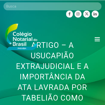
facebook
instagram
twitter
linke
O
ARTIGO – A
Mo
M
USUCAPIÃO
EXTRAJUDICIAL E A
IMPORTÂNCIA DA
ATA LAVRADA POR
TABELIÃO COMO