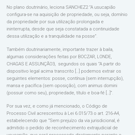
No plano doutrinário, leciona SANCHEZ2 “A usucapião
configura-se na aquisição de propriedade, ou seja, domínio
da propriedade por sua utilização prolongada e
ininterrupta, desde que seja constatada a continuidade
dessa utilização e a tranquilidade na posse”.
Também doutrinariamente, importante trazer à baila,
algumas considerações feitas por BOCZAR, LONDE,
CHAGAS E ASSUNÇÃO3, segundos os quais “A partir do
dispositivo legal acima transcrito […] podemos extrair os
seguintes elementos: posse, contínua (sem interrupção),
mansa e pacífica (sem oposição), com animus domini
(possuir como seu), propriedade, título e boa-fé […]”.
Por sua vez, e como já mencionado, o Código de
Processo Civil acrescentou à Lei 6.015/73 o art. 216-A4,
estabelecendo que “Sem prejuízo da via jurisdicional, é
admitido o pedido de reconhecimento extrajudicial de