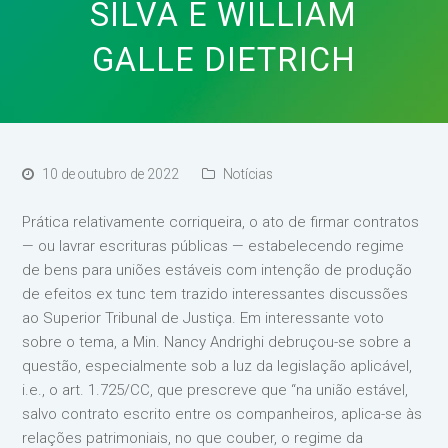
SILVA E WILLIAM
GALLE DIETRICH
10 de outubro de 2022
Notícias
Prática relativamente corriqueira, o ato de firmar contratos
— ou lavrar escrituras públicas — estabelecendo regime
de bens para uniões estáveis com intenção de produção
de efeitos ex tunc tem trazido interessantes discussões
ao Superior Tribunal de Justiça. Em interessante voto
sobre o tema, a Min. Nancy Andrighi debruçou-se sobre a
questão, especialmente sob a luz da legislação aplicável,
i.e., o art. 1.725/CC, que prescreve que “na união estável,
salvo contrato escrito entre os companheiros, aplica-se às
relações patrimoniais, no que couber, o regime da