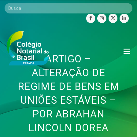
facebook
instagram
twitter
linke
O
ARTIGO –
Mo
M
ALTERAÇÃO DE
REGIME DE BENS EM
UNIÕES ESTÁVEIS –
POR ABRAHAN
LINCOLN DOREA