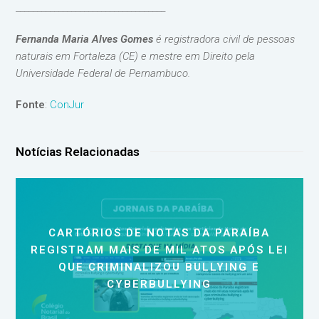
___________________________________
Fernanda Maria Alves Gomes
é registradora civil de pessoas
naturais em Fortaleza (CE) e mestre em Direito pela
Universidade Federal de Pernambuco.
Fonte
:
ConJur
Notícias Relacionadas
CARTÓRIOS DE NOTAS DA PARAÍBA
REGISTRAM MAIS DE MIL ATOS APÓS LEI
QUE CRIMINALIZOU BULLYING E
CYBERBULLYING