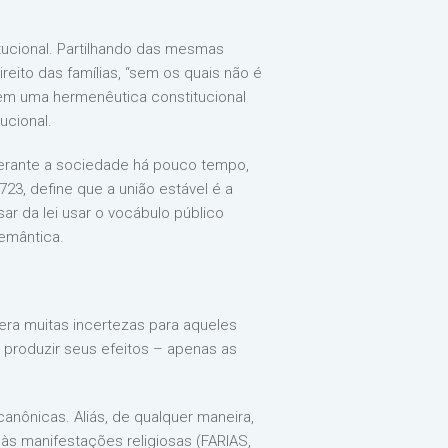
tucional. Partilhando das mesmas
reito das famílias, “sem os quais não é
o em uma hermenêutica constitucional
tucional.
perante a sociedade há pouco tempo,
723, define que a união estável é a
ar da lei usar o vocábulo público
semântica.
gera muitas incertezas para aqueles
, produzir seus efeitos – apenas as
 canônicas. Aliás, de qualquer maneira,
a às manifestações religiosas (FARIAS,