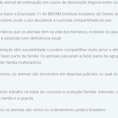
do animal de estimação em casos de dissolução litigiosa entre o
base o Enunciado 11 do IBDFAM (instituto brasileiro de Direito d
estável, pode o juiz disciplinar a custódia compartilhada do pet.
portância que os animais têm na vida dos humanos, inclusive no a
 e pessoas com deficiência visual.
mação têm sensibilidade e podem compartilhar muito amor e afetos
 fazer parte da família. Os animais passaram a fazer parte do agru
 família multiespécie.
onio, os animais são envolvidos em disputas judiciais, no qual o
ente trabalho irá tratar do conceito e evolução familiar. Ademais, 
 família e a guarda.
mo os animais são vistos no ordenamento jurídico brasileiro.