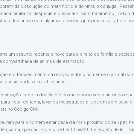
ecorem da dissolução do matrimônio e do vínculo conjugal. Ressal
minada família multiespécie e busca analisar o tratamento jurídic
estudo doutrinário com algumas decisões jurisprudenciais, bem com
ma um assunto recente e novo para o direito de família e socied
da compartilhada de animais de estimação.
ção e o fortalecimento da relação entre o homem e o animal dom
e ou considerados seres humanos.
estimação frente a dissolução do matrimonio vem ganhando reper
 para tratar do tema, levando magistrados a julgarem com base e
sta no Código Civil.
buíram para o homem estar cada dia mais próximo do seu pet, há
 de guarda, que são: Projeto de Lei 1.058/2011 e Projeto de lei 1.