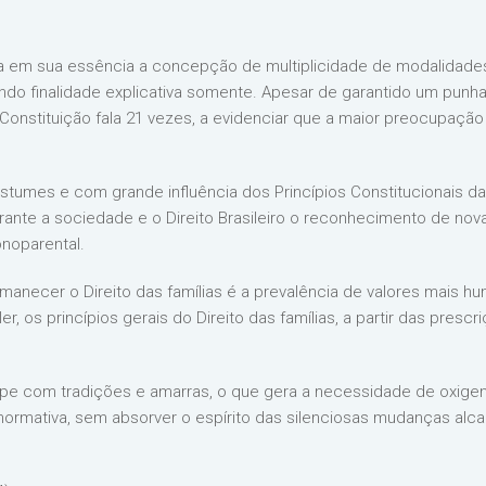
a em sua essência a concepção de multiplicidade de modalidades 
ndo finalidade explicativa somente. Apesar de garantido um punha
a Constituição fala 21 vezes, a evidenciar que a maior preocupaçã
stumes e com grande influência dos Princípios Constitucionais 
rante a sociedade e o Direito Brasileiro o reconhecimento de nov
onoparental.
anecer o Direito das famílias é a prevalência de valores mais huma
r, os princípios gerais do Direito das famílias, a partir das prescr
mpe com tradições e amarras, o que gera a necessidade de oxigen
ormativa, sem absorver o espírito das silenciosas mudanças alcan