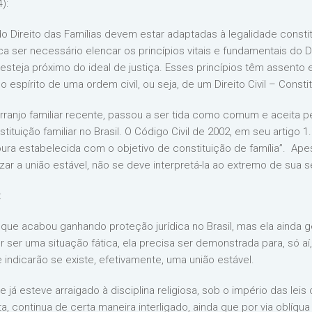
):
o Direito das Famílias devem estar adaptadas à legalidade consti
a ser necessário elencar os princípios vitais e fundamentais do Di
 esteja próximo do ideal de justiça. Esses princípios têm assent
no espírito de uma ordem civil, ou seja, de um Direito Civil – Consti
rranjo familiar recente, passou a ser tida como comum e aceita 
ituição familiar no Brasil. O Código Civil de 2002, em seu artigo 1.
oura estabelecida com o objetivo de constituição de família”. Apes
ar a união estável, não se deve interpretá-la ao extremo de sua 
:
 que acabou ganhando proteção jurídica no Brasil, mas ela ainda 
 ser uma situação fática, ela precisa ser demonstrada para, só aí
indicarão se existe, efetivamente, uma união estável.
 já esteve arraigado à disciplina religiosa, sob o império das leis
a, continua de certa maneira interligado, ainda que por via oblíqu