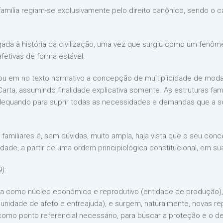
família regiam-se exclusivamente pelo direito canônico, sendo o 
igada à história da civilização, uma vez que surgiu como um fenôm
etivas de forma estável.
ou em no texto normativo a concepção de multiplicidade de modal
Carta, assumindo finalidade explicativa somente. As estruturas fam
 adequando para suprir todas as necessidades e demandas que a 
 familiares é, sem dúvidas, muito ampla, haja vista que o seu c
e, a partir de uma ordem principiológica constitucional, em suas
):
ida como núcleo econômico e reprodutivo (entidade de produção
nidade de afeto e entreajuda), e surgem, naturalmente, novas re
como ponto referencial necessário, para buscar a proteção e o d