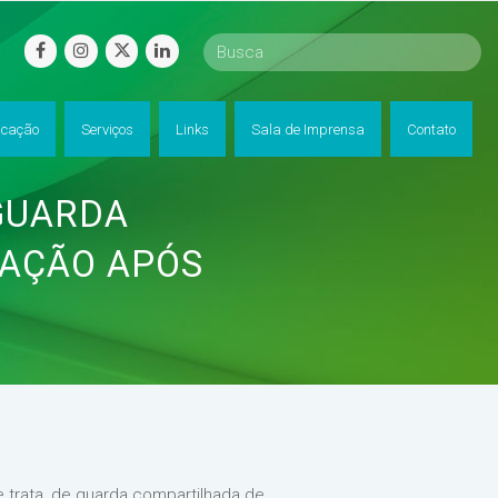
facebook
instagram
twitter
linkedin
cação
Serviços
Links
Sala de Imprensa
Contato
GUARDA
MAÇÃO APÓS
 trata, de guarda compartilhada de