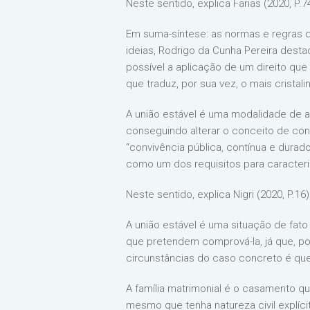
Neste sentido, explica Farias (2020, P.74
Em suma-síntese: as normas e regras d
ideias, Rodrigo da Cunha Pereira destac
possível a aplicação de um direito que
que traduz, por sua vez, o mais cristali
A união estável é uma modalidade de a
conseguindo alterar o conceito de const
“convivência pública, contínua e durad
como um dos requisitos para caracteriz
Neste sentido, explica Nigri (2020, P.16)
A união estável é uma situação de fato
que pretendem comprová-la, já que, por
circunstâncias do caso concreto é que 
A família matrimonial é o casamento que
mesmo que tenha natureza civil explícit