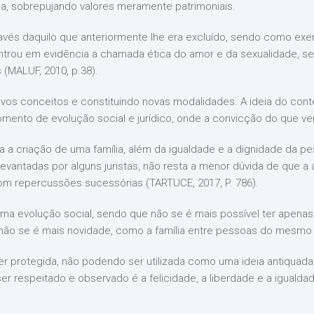
, sobrepujando valores meramente patrimoniais.
avés daquilo que anteriormente lhe era excluído, sendo como exem
ntrou em evidência a chamada ética do amor e da sexualidade, s
(MALUF, 2010, p.38).
vos conceitos e constituindo novas modalidades. A ideia do contex
nto de evolução social e jurídico, onde a convicção do que vem
ra a criação de uma família, além da igualdade e a dignidade da
vantadas por alguns juristas, não resta a menor dúvida de que a a
 com repercussões sucessórias (TARTUCE, 2017, P. 786).
 uma evolução social, sendo que não se é mais possível ter apena
s não se é mais novidade, como a família entre pessoas do mesmo 
protegida, não podendo ser utilizada como uma ideia antiquada de
ser respeitado e observado é a felicidade, a liberdade e a igualda