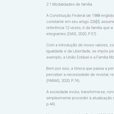
2.1 Modalidades de família
A Constituição Federal de 1988 englob
constante em seu artigo 226
[3]
, assumi
referência 12 vezes, é da família que 
integrantes (DIAS, 2020, P.57).
Com a introdução de novos valores, co
Igualdade e da Liberdade, se impôs pe
exemplo, a União Estável e a Família M
Bem por isso, a tônica que passa a perm
perceber a necessidade de revistar, rele
(FARIAS, 2020, P.74).
A sociedade evolui, transforma-se, ro
simplesmente proceder à atualização n
p.44).