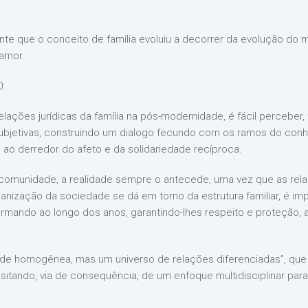
nte que o conceito de família evoluiu a decorrer da evolução do
 amor.
0:
ações jurídicas da família na pós-modernidade, é fácil perceber
s subjetivas, construindo um dialogo fecundo com os ramos do co
do ao derredor do afeto e da solidariedade recíproca.
em comunidade, a realidade sempre o antecede, uma vez que as rel
ização da sociedade se dá em torno da estrutura familiar, é imp
ormando ao longo dos anos, garantindo-lhes respeito e proteção, al
dade homogênea, mas um universo de relações diferenciadas”, que
sitando, via de consequência, de um enfoque multidisciplinar par