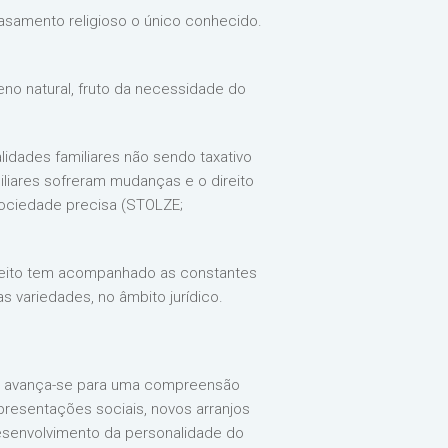
casamento religioso o único conhecido.
eno natural, fruto da necessidade do
idades familiares não sendo taxativo
iliares sofreram mudanças e o direito
sociedade precisa (STOLZE;
onceito tem acompanhado as constantes
 variedades, no âmbito jurídico.
), avança-se para uma compreensão
presentações sociais, novos arranjos
esenvolvimento da personalidade do