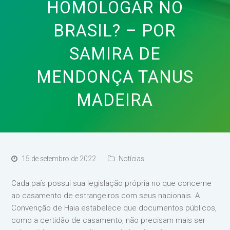
HOMOLOGAR NO
BRASIL? – POR
SAMIRA DE
MENDONÇA TANUS
MADEIRA
15 de setembro de 2022
Notícias
Cada país possui sua legislação própria no que concerne
ao casamento de estrangeiros com seus nacionais. A
Convenção de Haia estabelece que documentos públicos,
como a certidão de casamento, não precisam mais ser