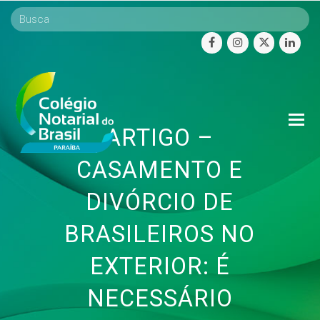
facebook
instagram
twitter
linke
O
ARTIGO –
Mo
M
CASAMENTO E
DIVÓRCIO DE
BRASILEIROS NO
EXTERIOR: É
NECESSÁRIO