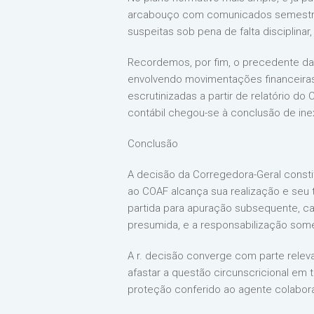
arcabouço com comunicados semestrais
suspeitas sob pena de falta disciplina
Recordemos, por fim, o precedente da
envolvendo movimentações financeiras d
escrutinizadas a partir de relatório 
contábil chegou-se à conclusão de inexis
Conclusão
A decisão da Corregedora-Geral constit
ao COAF alcança sua realização e seu 
partida para apuração subsequente, c
presumida, e a responsabilização some
A r. decisão converge com parte relev
afastar a questão circunscricional em
proteção conferido ao agente colabor