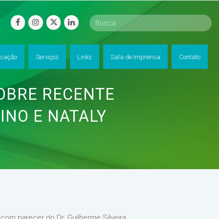
facebook
instagram
twitter
linkedin
cação
Serviços
Links
Sala de Imprensa
Contato
 SOBRE RECENTE
INO E NATALY
com parecer do Dr. Guilherme Silveira