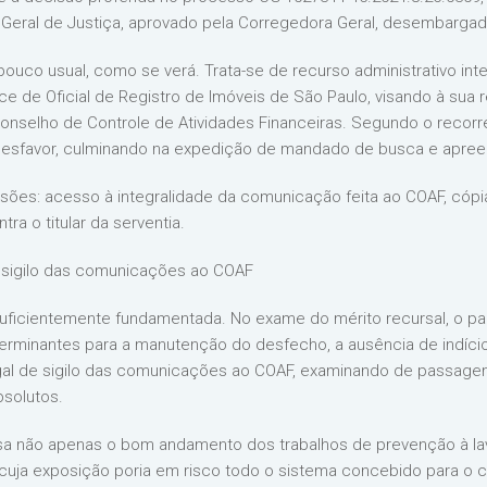
a Geral de Justiça, aprovado pela Corregedora Geral, desembargad
pouco usual, como se verá. Trata-se de recurso administrativo int
e de Oficial de Registro de Imóveis de São Paulo, visando à sua 
selho de Controle de Atividades Financeiras. Segundo o recorre
 desfavor, culminando na expedição de mandado de busca e apree
nsões: acesso à integralidade da comunicação feita ao COAF, cópi
ra o titular da serventia.
O sigilo das comunicações ao COAF
suficientemente fundamentada. No exame do mérito recursal, o p
minantes para a manutenção do desfecho, a ausência de indícios de
al de sigilo das comunicações ao COAF, examinando de passagem 
bsolutos.
 visa não apenas o bom andamento dos trabalhos de prevenção à 
cuja exposição poria em risco todo o sistema concebido para o 