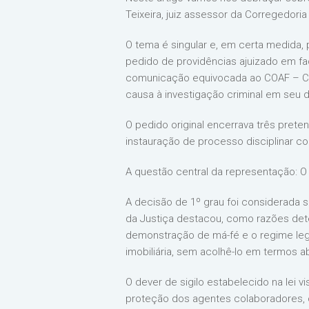
Teixeira, juiz assessor da Corregedori
O tema é singular e, em certa medida, 
pedido de providências ajuizado em fac
comunicação equivocada ao COAF – Con
causa à investigação criminal em seu
O pedido original encerrava três prete
instauração de processo disciplinar cont
A questão central da representação: 
A decisão de 1º grau foi considerada 
da Justiça destacou, como razões deter
demonstração de má-fé e o regime leg
imobiliária, sem acolhê-lo em termos a
O dever de sigilo estabelecido na lei
proteção dos agentes colaboradores, 