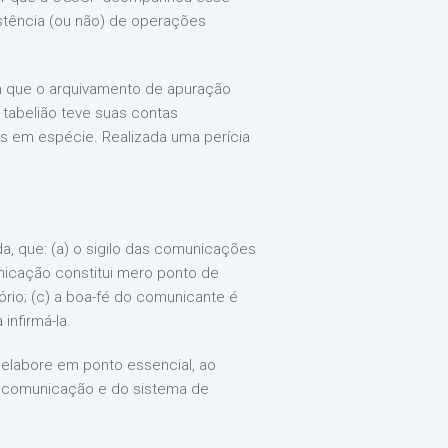
stência (ou não) de operações
m que o arquivamento de apuração
 tabelião teve suas contas
os em espécie. Realizada uma perícia
da, que: (a) o sigilo das comunicações
nicação constitui mero ponto de
io; (c) a boa-fé do comunicante é
infirmá-la.
eelabore em ponto essencial, ao
de comunicação e do sistema de