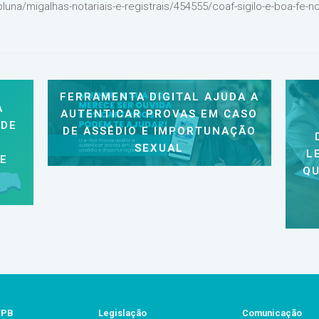
una/migalhas-notariais-e-registrais/454555/coaf-sigilo-e-boa-fe-
FERRAMENTA DIGITAL AJUDA A
A
AUTENTICAR PROVAS EM CASO
 DE
DE ASSÉDIO E IMPORTUNAÇÃO
SEXUAL
L
 E
QU
/PB
Legislação
Comunicação