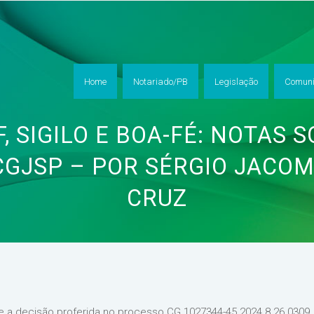
Home
Notariado/PB
Legislação
Comuni
, SIGILO E BOA-FÉ: NOTAS
CGJSP – POR SÉRGIO JACOM
CRUZ
 a decisão proferida no processo CG 1027344-45.2024.8.26.0309, 