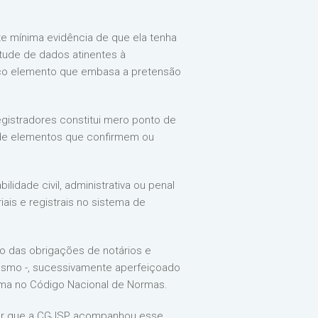
e mínima evidência de que ela tenha
etude de dados atinentes à
nico elemento que embasa a pretensão
egistradores constitui mero ponto de
 de elementos que confirmem ou
ilidade civil, administrativa ou penal
ais e registrais no sistema de
rio das obrigações de notários e
ismo -, sucessivamente aperfeiçoado
tema no Código Nacional de Normas.
dar que a CGJSP acompanhou esse