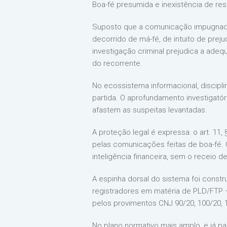
Boa-fé presumida e inexistência de re
Suposto que a comunicação impugnada 
decorrido de má-fé, de intuito de prej
investigação criminal prejudica a ad
do recorrente.
No ecossistema informacional, discipl
partida. O aprofundamento investigat
afastem as suspeitas levantadas.
A proteção legal é expressa: o art. 11, 
pelas comunicações feitas de boa-fé. O
inteligência financeira, sem o receio 
A espinha dorsal do sistema foi constr
registradores em matéria de PLD/FTP 
pelos provimentos CNJ 90/20, 100/20, 
No plano normativo mais amplo, e já