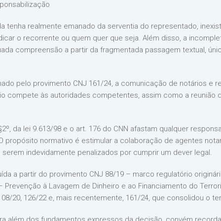
sponsabilização
tenha realmente emanado da serventia do representado, inexist
udicar o recorrente ou quem quer que seja. Além disso, a incompl
equada compreensão a partir da fragmentada passagem textual, ú
inado pelo provimento CNJ 161/24, a comunicação de notários e r
ório compete às autoridades competentes, assim como a reunião
§2º, da lei 9.613/98 e o art. 176 do CNN afastam qualquer responsab
 propósito normativo é estimular a colaboração de agentes notari
de serem indevidamente penalizados por cumprir um dever legal.
uída a partir do provimento CNJ 88/19 – marco regulatório originá
– Prevenção à Lavagem de Dinheiro e ao Financiamento do Terror
108/20, 126/22 e, mais recentemente, 161/24, que consolidou o 
 para além dos fundamentos expressos da decisão, convém recor