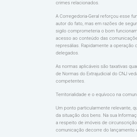
crimes relacionados.
A Corregedoria-Geral reforçou esse fu
autor do fato, mas em razões de segur
sigilo comprometeria o bom funcioname
acesso ao conteúdo das comunicações
represálias. Rapidamente a operação 
delegados.
As normas aplicáveis são taxativas quan
de Normas do Extrajudicial do CNJ ve
competentes.
Territorialidade e o equívoco na comu
Um ponto particularmente relevante, q
da situação dos bens. Na sua Informaç
a respeito de imóveis de circunscrição 
comunicação decorre do lançamento em 