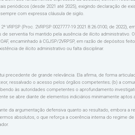
 periódicos (desde 2021 até 2025), exigindo declaração de exi
r, sempre com expressa cláusula de sigilo.
 2ª VRPSP (Proc. 2VRPSP 0027777-19.2021.8.26.0100, de 2022), e
e serventia foi mantido pela ausência de ilícito administrativo. O
do COAF, encaminhado à CGJSP/2VRPSP, em razão de depósitos feit
tência de ilícito administrativo ou falta disciplinar.
ui precedente de grande relevância. Ela afirma, de forma articula
teor, ressalvado o acesso pelos órgãos competentes; (b) a comu
abendo às autoridades competentes o aprofundamento investigatór
nte se abre diante de elementos indiciários minimamente aptos a 
ante da argumentação defensiva quanto ao resultado, embora a r
 termos absolutos, o que reforça a coerência interna do regime 
ador.