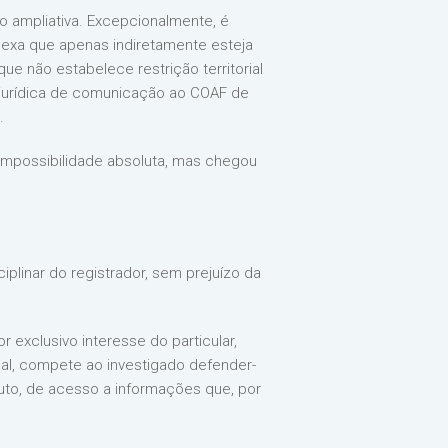
o ampliativa. Excepcionalmente, é
lexa que apenas indiretamente esteja
e não estabelece restrição territorial
e jurídica de comunicação ao COAF de
.
impossibilidade absoluta, mas chegou
iplinar do registrador, sem prejuízo da
 exclusivo interesse do particular,
nal, compete ao investigado defender-
uto, de acesso a informações que, por