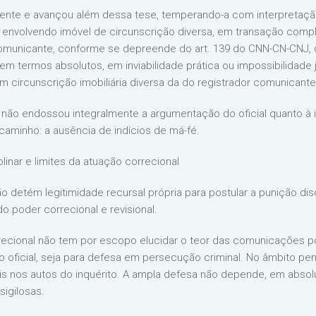
udente e avançou além dessa tese, temperando-a com interpretaçã
 envolvendo imóvel de circunscrição diversa, em transação comp
comunicante, conforme se depreende do art. 139 do CNN-CN-CNJ, qu
 em termos absolutos, em inviabilidade prática ou impossibilidad
 circunscrição imobiliária diversa da do registrador comunicante
 não endossou integralmente a argumentação do oficial quanto à 
caminho: a ausência de indícios de má-fé.
plinar e limites da atuação correcional
ão detém legitimidade recursal própria para postular a punição disc
o poder correcional e revisional.
rrecional não tem por escopo elucidar o teor das comunicações por
o oficial, seja para defesa em persecução criminal. No âmbito pe
s nos autos do inquérito. A ampla defesa não depende, em absol
sigilosas.