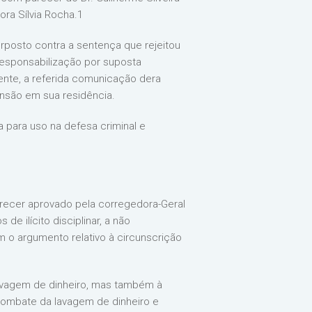
ora Sílvia Rocha.1
erposto contra a sentença que rejeitou
responsabilização por suposta
nte, a referida comunicação dera
nsão em sua residência.
a para uso na defesa criminal e
arecer aprovado pela corregedora-Geral
 ilícito disciplinar, a não
o argumento relativo à circunscrição
lavagem de dinheiro, mas também à
combate da lavagem de dinheiro e