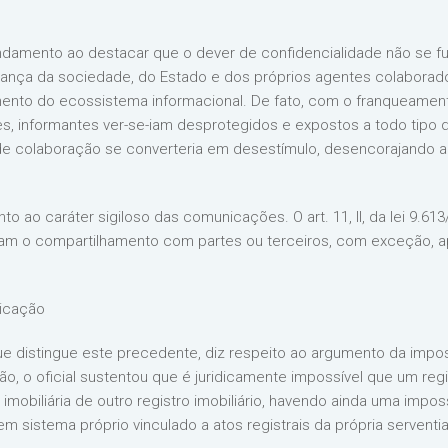
ndamento ao destacar que o dever de confidencialidade não se fu
ança da sociedade, do Estado e dos próprios agentes colaborado
nto do ecossistema informacional. De fato, com o franqueamento
, informantes ver-se-iam desprotegidos e expostos a todo tip
de colaboração se converteria em desestímulo, desencorajando a
to ao caráter sigiloso das comunicações. O art. 11, II, da lei 9.61
dam o compartilhamento com partes ou terceiros, com exceção, a
nicação
ue distingue este precedente, diz respeito ao argumento da impo
ão, o oficial sustentou que é juridicamente impossível que um re
imobiliária de outro registro imobiliário, havendo ainda uma impos
sistema próprio vinculado a atos registrais da própria serventia