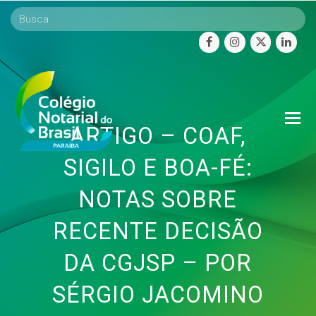
facebook
instagram
twitter
linke
O
ARTIGO – COAF,
Mo
M
SIGILO E BOA-FÉ:
NOTAS SOBRE
RECENTE DECISÃO
DA CGJSP – POR
SÉRGIO JACOMINO