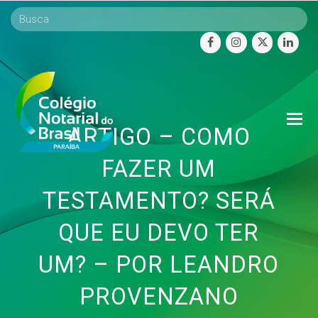
facebook
instagram
twitter
linke
O
ARTIGO – COMO
Mo
M
FAZER UM
TESTAMENTO? SERÁ
QUE EU DEVO TER
UM? – POR LEANDRO
PROVENZANO